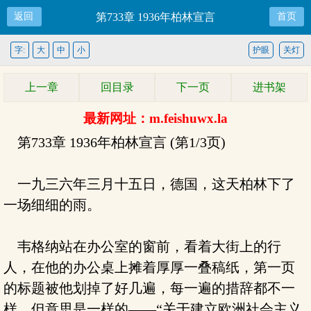
返回
第733章 1936年柏林宣言
首页
字:
大
中
小
护眼
关灯
上一章
回目录
下一页
进书架
最新网址：m.feishuwx.la
第733章 1936年柏林宣言 (第1/3页)
一九三六年三月十五日，德国，这天柏林下了
一场细细的雨。
韦格纳站在办公室的窗前，看着大街上的行
人，在他的办公桌上摊着厚厚一叠稿纸，第一页
的标题被他划掉了好几遍，每一遍的措辞都不一
样，但意思是一样的——“关于建立欧洲社会主义