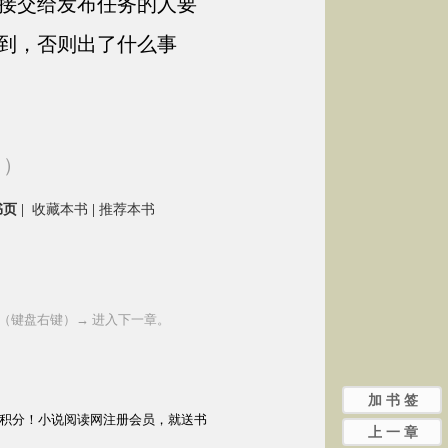
接交给发布任务的人要
到，否则出了什么事
→）
书页
|
收藏本书
|
推荐本书
 （键盘右键）→ 进入下一章。
加 书 签
需积分！小说阅读网注册会员，就送书
上 一 章