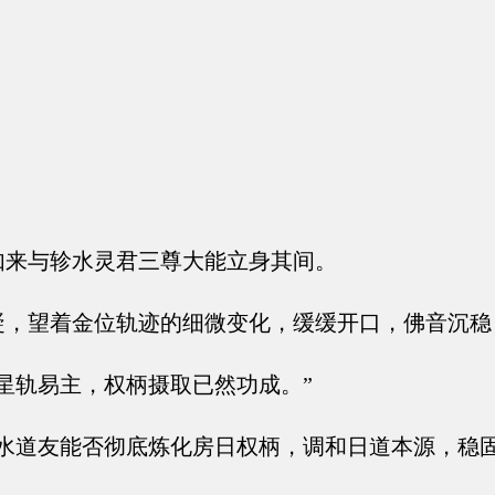
来与轸水灵君三尊大能立身其间。
，望着金位轨迹的细微变化，缓缓开口，佛音沉稳
星轨易主，权柄摄取已然功成。”
水道友能否彻底炼化房日权柄，调和日道本源，稳固