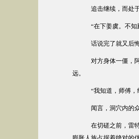
追击继续，而处于
“在下姜虞。不知
话说完了就又后悔
对方身体一僵，阿
远。
“我知道，师傅，
闻言，洞穴内的众
在切磋之前，雷特
膨胀人族占据着绝对的