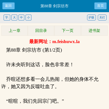
返回
第88章 剑宗坊市
首页
字:
大
中
小
护眼
关灯
上一章
回目录
下一页
进书架
最新网址：m.feishuwx.la
第88章 剑宗坊市 (第1/2页)
许未央听到这话，脸色非常差！
乔暄还想多看一会儿热闹，但她的身体不允
许，她又因为反噬吐血了。
“暄暄，我们先回宗门吧。”