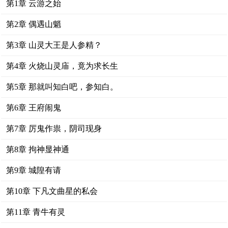
第1章 云游之始
第2章 偶遇山魈
第3章 山灵大王是人参精？
第4章 火烧山灵庙，竟为求长生
第5章 那就叫知白吧，参知白。
第6章 王府闹鬼
第7章 厉鬼作祟，阴司现身
第8章 拘神显神通
第9章 城隍有请
第10章 下凡文曲星的私会
第11章 青牛有灵