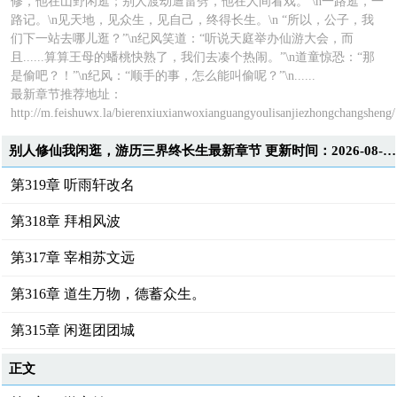
修，他在山野闲逛；别人渡劫遭雷劈，他在人间看戏。 \n一路逛，一
路记。\n见天地，见众生，见自己，终得长生。\n “所以，公子，我
们下一站去哪儿逛？”\n纪风笑道：“听说天庭举办仙游大会，而
且......算算王母的蟠桃快熟了，我们去凑个热闹。”\n道童惊恐：“那
是偷吧？！”\n纪风：“顺手的事，怎么能叫偷呢？”\n......
最新章节推荐地址：
http://m.feishuwx.la/bierenxiuxianwoxianguangyoulisanjiezhongchangsheng/
别人修仙我闲逛，游历三界终长生最新章节 更新时间：2026-08-07T21:16:36
第319章 听雨轩改名
第318章 拜相风波
第317章 宰相苏文远
第316章 道生万物，德蓄众生。
第315章 闲逛团团城
正文