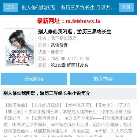
返回
别人修仙我闲逛，游历三界终长生 目录共319章
首页
最新网址：m.feishuwx.la
别人修仙我闲逛，游历三界终长生
作者：我不是长颈鹿
分类：
武侠修真
状态：连载中
更新：2026-08-07T21:16:36
最新：
第319章 听雨轩改名
开始阅读
加入书架
别人修仙我闲逛，游历三界终长生小说简介
【游历修仙】【非传统升级流】【烂柯流开局】【无女主】【无刀】
【非无脑】\n主角穿越到三界，本想抱大腿求长生，结果发现自己脑
海深处有一本【山海万灵录】。 \n这书有个毛病——打坐修炼不加进
度，闭关注定空手而归。\n唯有游历名山大川，记录山河湖海，见识
妖精鬼怪仙神，就能获得神通法术，天地灵宝。 \n于是，别人闭关苦