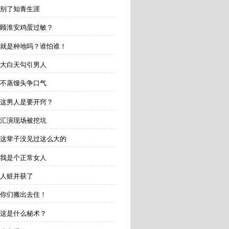
 别了知青生涯
 顾淮安鸡蛋过敏？
不就是种地吗？谁怕谁！
 大白天勾引男人
 不蒸馒头争口气
 这男人是要开窍？
 汇演现场被挖坑
 这辈子没见过这么大的
 我是个正常女人
 人赃并获了
 你们搬出去住！
 这是什么秘术？