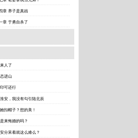
四章 养子是真凶
一章 于勇自杀了
enliaodetuanchangxinjianzhan/
区来人了
变态进山
手印可还行
顾淮安，我没有勾引陆北辰
给她扣帽子？想的美！
你是来悔婚的吗？
 安分呆着就这么难么？