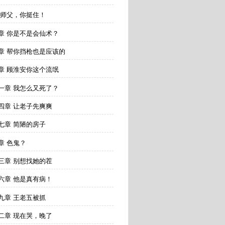
 师父，你挺住！
章 你是不是会仙术？
章 帮你挡枪也是应该的
章 顾淮安你这个流氓
一章 我怎么又死了？
四章 让老子先爽爽
七章 简陋的房子
章 色鬼？
三章 别想找她的茬
六章 他是真有病！
九章 王老五被抓
二章 现在哭，晚了