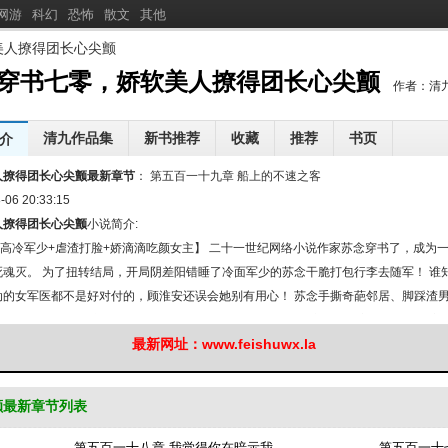
网游
科幻
恐怖
散文
其他
美人撩得团长心尖颤
分
享穿书七零，娇软美人撩
穿书七零，娇软美人撩得团长心尖颤
作者：清
得团长心尖颤
清九作品集
新书推荐
收藏
推荐
书页
介
文，我只想安稳苟到结局
镇魔司第一狠人
背景无敌，我刀斩诸天
人撩得团长心尖颤最新章节
：
[
新
第五百一十九章 船上的不速之客
]
[
新
]
[
新
]
脑，我在女频正得发邪
-06 20:33:15
村花许春燕的传奇人生
龙凤依
[
新
]
[
新
]
[
新
]
人撩得团长心尖颤
小说简介:
，从抄经童子开始登仙
两界：从西游到黑神话
仙子，助我证长生
[
新
]
[
新
]
[
新
]
+高冷军少+虐渣打脸+娇滴滴吃颜女主】 二十一世纪网络小说作家苏念穿书了，成为
死魂灭。 为了扭转结局，开局阴差阳错睡了冷面军少的苏念干脆打包行李去随军！ 谁
动的女军医都不是好对付的，顾淮安还误会她别有用心！ 苏念手撕奇葩邻居、脚踩渣
农奴把歌唱，还靠空间救了整个军区，帮父母沉冤昭雪。 可这时，娘家来信让她回家
最新网址：www.feishuwx.la
颤最新章节列表
第五百一十八章 我觉得你在暗示我
第五百一十