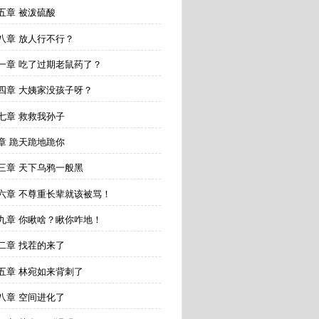
五章 被泼硫酸
八章 放人行不行？
一章 吃了过期老鼠药了？
四章 大姨家没孩子呀？
七章 救救我孙子
章 跪天跪地跪你
三章 天下乌鸦一般黑
六章 不尊重长辈就该被骂！
九章 你瞅啥？瞅你咋地！
二章 找茬的来了
五章 林宛如来背刺了
八章 空间进化了