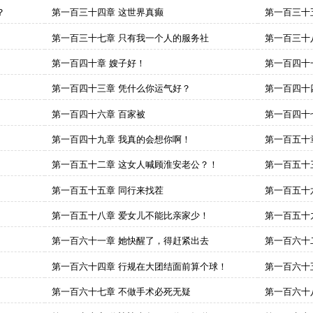
？
第一百三十四章 这世界真癫
第一百三十
第一百三十七章 只有我一个人的服务社
第一百三十
第一百四十章 嫂子好！
第一百四十
第一百四十三章 凭什么你运气好？
第一百四十
第一百四十六章 百家被
第一百四十
第一百四十九章 我真的会想你啊！
第一百五十
第一百五十二章 这女人喊顾淮安老公？！
第一百五十
第一百五十五章 同行来找茬
第一百五十
第一百五十八章 爱女儿不能比亲家少！
第一百五十
第一百六十一章 她快醒了，得赶紧出去
第一百六十
第一百六十四章 行规在大团结面前算个球！
第一百六十
第一百六十七章 不做手术必死无疑
第一百六十