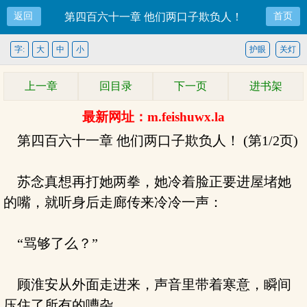
返回
第四百六十一章 他们两口子欺负人！
首页
字:
大
中
小
护眼
关灯
上一章
回目录
下一页
进书架
最新网址：m.feishuwx.la
第四百六十一章 他们两口子欺负人！ (第1/2页)
苏念真想再打她两拳，她冷着脸正要进屋堵她
的嘴，就听身后走廊传来冷冷一声：
“骂够了么？”
顾淮安从外面走进来，声音里带着寒意，瞬间
压住了所有的嘈杂。