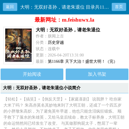
返回
大明：无双好圣孙，请老朱退位 目录共1166章
首页
最新网址：m.feishuwx.la
大明：无双好圣孙，请老朱退位
作者：朕闻上古
分类：
历史穿越
状态：连载中
更新：2026-04-20T13:31:00
最新：
第1166章 天下大治！盛世大明！（完）
开始阅读
加入书架
大明：无双好圣孙，请老朱退位小说简介
【轻松】+【搞笑】+【倒反天罡】+【家庭喜剧】 说我胖？ 吃你家
大米了吗？ 朱高赤莫名其妙地来到了大明王朝，还成了一个四五岁
的小胖墩朱高炽，为了避免英年早逝，他也只能含泪疯狂锻炼。 顺
手救下了落水的朱雄英，又给马皇后续命，教太子标养身，大明王朝
的命运悄然间已经发生了改变。 与其做那狗屁太子，憋屈了一辈