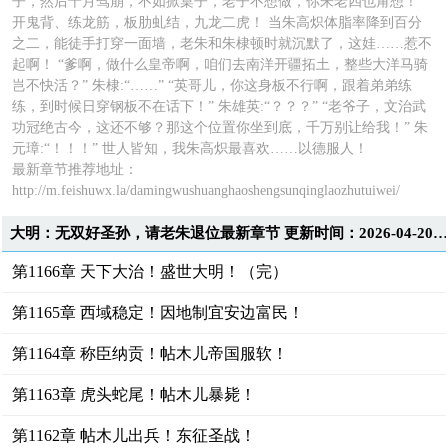
子，然后十月驾崩，不如掀桌子，老子不想做，你朱老四也甭想！
开鬼背、练龙筋，板肋虬结，九龙二虎！ 当朱高炽体脂率降到百分
之二，能徒手打穿一面墙，老朱和朱棣顿时就沉默了，这娃……惹不
起啊！ “爹啊，做什么皇帝啊，咱们去南洋开疆拓土，整些大洋马骑
岂不快活？” 朱棣:“……” “英哥儿，你这身板不行啊，跟着弟弟练
练，到时候日穿钢板不在话下！” 朱雄英:“？？？” “老爷子，文治武
功冠绝古今，这还不够？那这个位置你坐到底，千万别让给我！” 朱
元璋:“！！！” 世人皆知，我朱高炽最喜欢……以德服人！
最新章节推荐地址：
http://m.feishuwx.la/damingwushuanghaoshengsunqinglaozhutuiwei/
大明：无双好圣孙，请老朱退位最新章节 更新时间：2026-04-20T13:31:0
第1166章 天下大治！盛世大明！（完）
第1165章 西域稳定！因地制宜安边富民！
第1164章 称臣纳贡！帖木儿帝国服软！
第1163章 虎头蛇尾！帖木儿暴毙！
第1162章 帖木儿出兵！东征圣战！