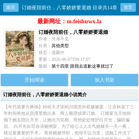
返回
订婚夜陪前任，八零娇娇要退婚 目录共14章
首页
最新网址：m.feishuwx.la
订婚夜陪前任，八零娇娇要退婚
作者：月渐不见
分类：
其他类型
状态：连载中
更新：2026-06-07T00:17:07
最新：
第十四章 跟我去道歉这事就过了
开始阅读
加入书架
订婚夜陪前任，八零娇娇要退婚小说简介
【年代追妻火葬场】科研天才宋屿川因意外双腿被废，江念秋花了三
年时间将他从泥潭里救出来，两人顺理成章订婚。 订婚宴当天他却
抛下她去陪白月光，让她沦为笑柄。而他处处维护白月光，偏听偏
信。 白月光自导自演被绑架，为了给心上人出气她被关一天一夜，
错过最重要的手术。 害得她被停职，他却不以为意，说她工作没了