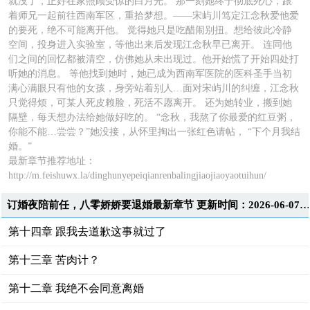
就没了，正好在家照顾受惊的白月光。 那一刻她终于彻底死心，跟
着师兄一起前往西南军区，重拾梦想。——宋屿川笃定江念秋爱他爱
的要死，绝不可能离开他。 觉得她只是吃醋闹别扭。想给彼此冷静
空间，投身进入实验室，等他出来后发现江念秋早已离开。 连同他
们之间的回忆都被清空，仿佛她从未出现过。他开始慌了开始四处打
听她的消息。 等他找到她时，她已成为西南军医院的医科圣手当初
满心满眼只有他的女孩，身旁站着别人…面对宋屿川的纠缠，江念秋
只觉得烦，可某人死皮赖脸，死活不愿离开。 还为她转业，搬到她
隔壁，每天想办法给她做好吃的。 “念秋，我熬了你最爱的红豆粥，
你能不能…尝尝？”她没接，从怀里掏出一张红色请帖， “下个月我结
婚。”
最新章节推荐地址：
http://m.feishuwx.la/dinghunyepeiqianrenbalingjiaojiaoyaotuihun/
订婚夜陪前任，八零娇娇要退婚最新章节 更新时间：2026-06-07T00:17:0
第十四章 跟我去道歉这事就过了
第十三章 苦肉计？
第十二章 我绝不会同意离婚