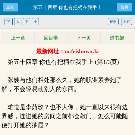
返回
第五十四章 你也有把柄在我手上
首页
字:
大
中
小
护眼
关灯
上一章
回目录
下一页
进书架
最新网址：m.feishuwx.la
第五十四章 你也有把柄在我手上 (第1/3页)
张嫂与他们相处那么久，她的职业素养她了
解，不会轻易动别人的东西。
难道是李茹玫？也不大像，她一直以来很有边
界感，连进她的房间之前都会敲门，怎么可能随
便打开她的抽屉？