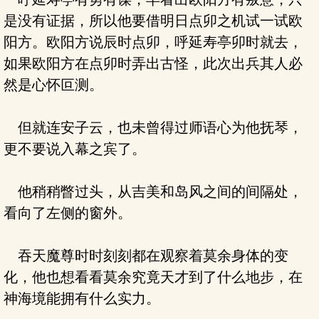
是没有证据，所以他要借明日点卯之机试一试欧
阳方。欧阳方说辰时点卯，呼延寿亭卯时就去，
如果欧阳方在点卯时弄出古怪，此次出兵其人必
然是心怀叵测。
但就连安子云，也未曾得过师语心为他抚琴，
更不要说入幕之宾了。
他稍稍瞥过头，从吉美和岛风之间的间隔处，
看向了左侧的窗外。
吞天魔尊时时刻刻都在观察着莫余身体的变
化，他也想看看莫余究竟天才到了什么地步，在
神海境能拥有什么实力。