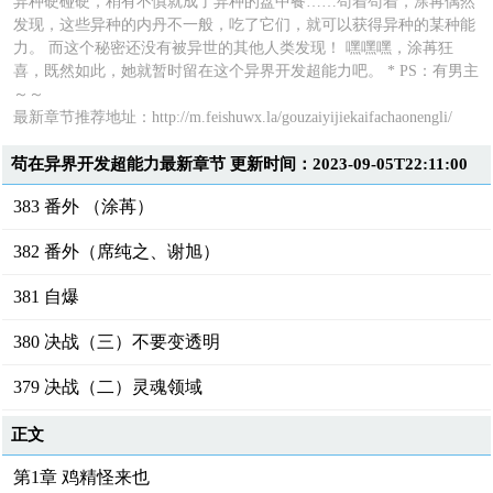
异种硬碰硬，稍有不慎就成了异种的盘中餐……苟着苟着，涂苒偶然
发现，这些异种的内丹不一般，吃了它们，就可以获得异种的某种能
力。 而这个秘密还没有被异世的其他人类发现！ 嘿嘿嘿，涂苒狂
喜，既然如此，她就暂时留在这个异界开发超能力吧。 * PS：有男主
～～
最新章节推荐地址：
http://m.feishuwx.la/gouzaiyijiekaifachaonengli/
苟在异界开发超能力最新章节 更新时间：2023-09-05T22:11:00
383 番外 （涂苒）
382 番外（席纯之、谢旭）
381 自爆
380 决战（三）不要变透明
379 决战（二）灵魂领域
正文
第1章 鸡精怪来也