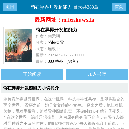
返回
苟在异界开发超能力 目录共383章
首页
最新网址：m.feishuwx.la
苟在异界开发超能力
作者：南天湖
分类：
恐怖灵异
状态：连载中
更新：2023-09-05T22:11:00
最新：
383 番外 （涂苒）
开始阅读
加入书架
苟在异界开发超能力小说简介
涂苒意外穿进异世界，在这个世界，科技与神怪共存，是即将融合的
两个世界。 没穿之前，她是文文静静小女生。 穿来之后，她扛着机
关枪，甩着手榴弹，追着异种四处乱窜，还被叫做丧心病狂母夜叉。
* 在这个世界，涂苒只想苟着，奈何原身的身份不允许，在所有人都
对异种避之不及的时候，他们这伙“敢死队”每天都得混迹于前线，与