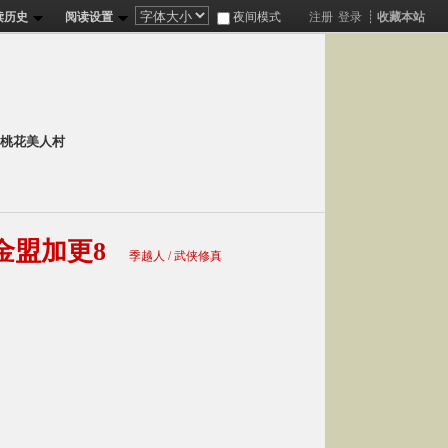
读历史
阅读设置
夜间模式
注册
登录
┊
收藏本站
分
成为
桃花美人村
黄金盟加更8
季越人 / 武侠修真