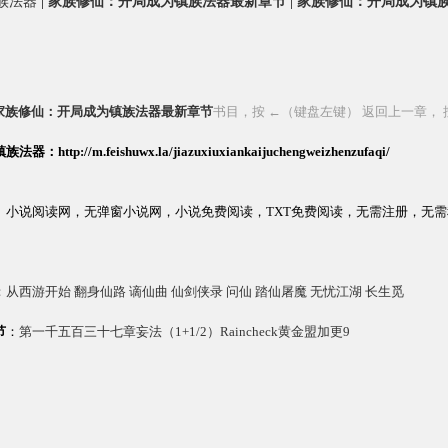
族法器
|
家族修仙：开局成为镇族法器最新章节
|
家族修仙：开局成为镇
家族修仙：开局成为镇族法器最新章节
书目，按
←
（键盘左键） 返回上一章， 
//m.feishuwx.la/jiazuxiuxiankaijuchengweizhenzufaqi/
。小说阅读网，无弹窗小说网，小说免费阅读，TXT免费阅读，无需注册，无
：从西游开始
翻身仙路
谪仙曲
仙剑侠录
问仙
踏仙屠魔
无忧江湖
长生觅
节
：
第一千五百三十七章妄法（1+1/2）Raincheck黄金盟加更9