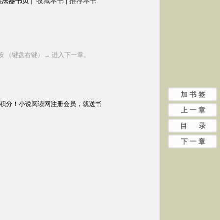
族法器书页
|
收藏本书
|
推荐本书
按 （键盘右键）→ 进入下一章。
加 书 签
需积分！小说阅读网注册会员，就送书
上 一 章
目 录
下 一 章