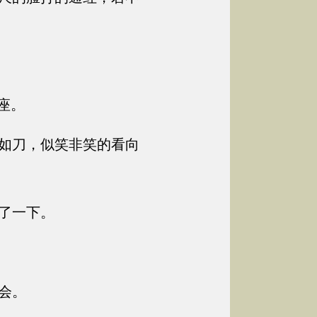
座。
如刀，似笑非笑的看向
了一下。
会。