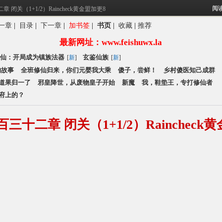
阅
闭关（1+1/2）Raincheck黄金盟加更8
一章
|
目录
|
下一章
|
加书签
|
书页
|
收藏
|
推荐
享家族修仙：开局
最新网址：www.feishuwx.la
镇族法器
仙：开局成为镇族法器
玄鉴仙族
[
新
]
[
新
]
的故事
全班修仙归来，你们元婴我大乘
傻子，尝鲜！
乡村傻医知己成群
道果归一了
邪皇降世，从废物皇子开始
新魔
我，鞋垫王，专打修仙者
府上的？
十二章 闭关（1+1/2）Raincheck