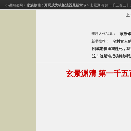
小说阅读网
>
家族修仙：开局成为镇族法器最新章节
> 玄景渊清 第一千五百三十二章 
上
季越人作品集：
家族修
新书推荐：
乡村女人
刚成老祖逼我赴死，我
这！这是谁把杨婵放我
玄景渊清 第一千五百三