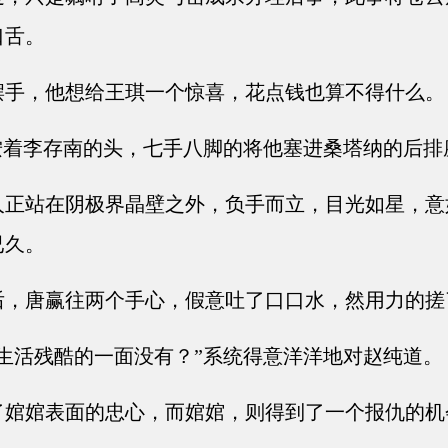
口舌。
手，他想给王琪一个惊喜，花点钱也算不得什么。
按着李存南的头，七手八脚的将他塞进桑塔纳的后排
正站在阴极界晶壁之外，负手而立，目光如星，意
已久。
，唐赢往两个手心，假意吐了口口水，然用力的搓
生活残酷的一面没有？”系统得意洋洋地对赵纯道。
婠婠表面的忠心，而婠婠，则得到了一个报仇的机