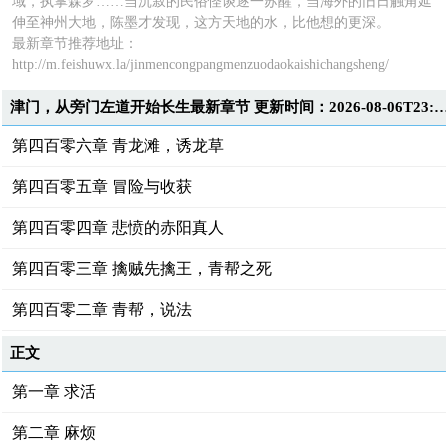
域，执掌森罗……当沉寂的民俗怪谈逐一苏醒，当海外的旧日触角延
伸至神州大地，陈墨才发现，这方天地的水，比他想的更深。
最新章节推荐地址：
http://m.feishuwx.la/jinmencongpangmenzuodaokaishichangsheng/
津门，从旁门左道开始长生最新章节 更新时间：2026-08-06T23:3
第四百零六章 青龙滩，诱龙草
第四百零五章 冒险与收获
第四百零四章 悲愤的赤阳真人
第四百零三章 擒贼先擒王，青帮之死
第四百零二章 青帮，说法
正文
第一章 求活
第二章 麻烦