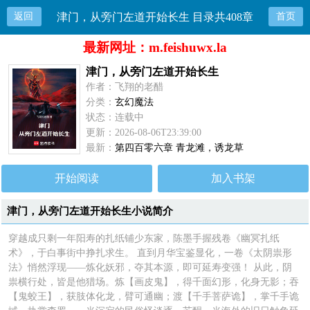
返回
津门，从旁门左道开始长生 目录共408章
首页
最新网址：m.feishuwx.la
津门，从旁门左道开始长生
作者：飞翔的老醋
分类：
玄幻魔法
状态：连载中
更新：2026-08-06T23:39:00
最新：
第四百零六章 青龙滩，诱龙草
开始阅读
加入书架
津门，从旁门左道开始长生小说简介
穿越成只剩一年阳寿的扎纸铺少东家，陈墨手握残卷《幽冥扎纸
术》，于白事街中挣扎求生。 直到月华宝鉴显化，一卷《太阴祟形
法》悄然浮现——炼化妖邪，夺其本源，即可延寿变强！ 从此，阴
祟横行处，皆是他猎场。炼【画皮鬼】，得千面幻形，化身无影；吞
【鬼蛟王】，获肢体化龙，臂可通幽；渡【千手菩萨诡】，掌千手诡