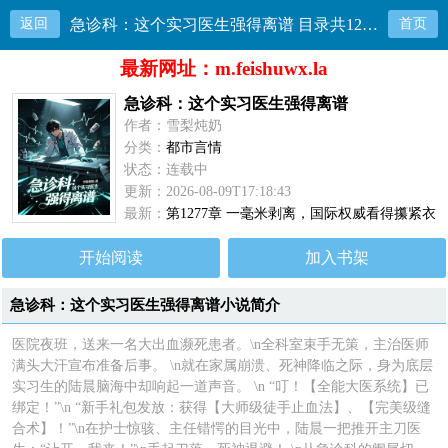
返回
急诊科：这个实习医生强得离谱 目录共1277章
首页
最新网址：m.feishuwx.la
急诊科：这个实习医生强得离谱
作者：雪梨炖奶
分类：
都市言情
状态：连载中
更新：2026-08-09T17:18:43
最新：
第1277章 一毫米剥离，国际权威看得攥紧衣
角
开始阅读
加入书架
急诊科：这个实习医生强得离谱小说简介
医院夜班，送来一名大出血濒死患者。\n全科室束手无策，主治医师
满头大汗宣布准备后事。 \n就在家属崩溃、死神降临之际，身为底层
实习生的陆晨脑海中却响起一道声音。 \n “叮！【全能大医系统】已
绑定！”\n “新手礼包发放：获得【大师级徒手止血法】、【完美级缝
合术】！”\n在护士惊骇、主任错愕的目光中，陆晨一把推开主刀医