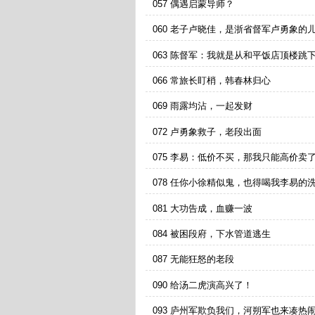
057 偶遇启蒙导师？
060 老子卢晓佳，是浙省督军卢勇象的
063 陈督军：我就是从和平饭店顶楼跳
会借兵给你的！
066 常旅长盯梢，韩春林归心
069 雨露均沾，一起发财
072 卢勇象救子，老段出面
075 李易：低价不买，那我只能高价卖
078 任你小徐精似鬼，也得喝我李易的
081 大功告成，血赚一波
084 被困段府，下水管道逃生
087 无能狂怒的老段
090 给汤二虎演高兴了！
093 庐州军欺负我们，河朔军也来凑热