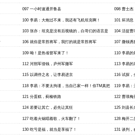
097 一小时速通开鲁县
098 曹
100 李易：大炮过不来，我还有飞机坦克啊！
101 坏
103 张亦：坦克是没有后视镜的，白哥们的语言是
104 活捉
不通的
命
106 就你是常胜将军，我打的就是常胜将军
107 撒
109 呦！是热省督军来了！
110 李
112 河朔军借钱，庐州军撤军
113 李易
115 以调停之名，让李易进京
116 试探
118 李易：不要太拘谨，当自己家一样！你TM真把
119 李
这里当自己家了？
。
121 分蛋糕，蓟榆铁路
122 曹瑛
124 若要让其亡，必先让其狂
125 刘县
127 吃着火锅唱着歌，火车翻了！
128 梅开
130 吃亏是福，就当是享福了！
131 谈判