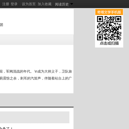
注册
登录
┊
设为首页
┊
加入收藏
┊
阅读历史
团
谢总别虐了，夫人是十年前穿回来的
[
新
]
异界风闻录
[
新
]
[
新
]
宠他
[
新
]
，军阀混战的年代。 \n成为大帅义子，卫队旅
李易震惊之余，刺耳的汽笛声，伴随着站台上的广
，全杀了！