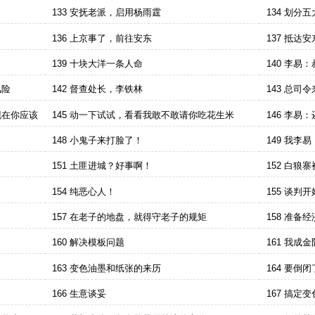
133 安抚老派，启用杨雨霆
134 划分
136 上京事了，前往安东
137 抵达
139 十块大洋一条人命
140 李
踢脚庆祝一下
风险
142 督查处长，李铁林
143 总司
现在你应该
145 动一下试试，看看我敢不敢请你吃花生米
146 李
148 小鬼子来打脸了！
149 我李
151 土匪进城？好事啊！
152 白狼
154 纯恶心人！
155 谈
157 在老子的地盘，就得守老子的规矩
158 准备
160 解决模板问题
161 我成
163 变色油墨和纸张的来历
164 要倒
166 生意谈妥
167 搞定