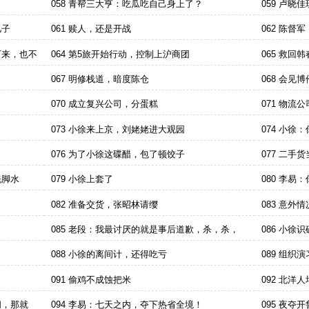
058 青帮三大亨：吃瓜吃自己身上了？
059 卢晓
儿子
061 赎人，还是开战
062 陈
的！
下来，也不
064 第5旅开始行动，控制上沪商团
065 救
067 明修栈道，暗度陈仓
068 会见
070 成立复兴公司，分蛋糕
071 物流
073 小徐来上京，刘姥姥进大观园
074 小徐
了
076 为了小徐这碟醋，包了顿饺子
077 二
洗脚水
079 小徐上套了
080 李
082 准备交货，张昭林请缨
083 意外
085 老段：我最讨厌的就是事后道歉，杀，杀，
086 小徐
杀！
088 小徐的离间计，还得吃亏
089 组织
091 偷鸡不成蚀把米
092 北洋
闹，那就
094 李易：七天之内，夺下热省全境！
095 夜夺