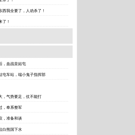
易：东西我全要了，人劝杀了！
杀来了！
ziqianfangdaozhanhuanggutun/
垫后，血战皇姑屯
入皇姑屯车站，端小鬼子指挥部
要大，气势要足，仗不能打
通过，奉系整军
会议，准备和谈
，拉白熊国下水