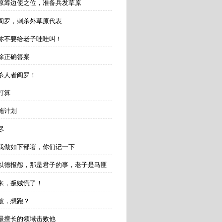
外草原筹边使之位，准备兵发草原
，阎罗，刺杀外草原代表
：你不要给老子哇哇叫！
排除正确答案
！杀人者阎罗！
的打算
实施计划
尽
易：我做如下部署，你们记一下
易：以德报怨，那是君子的事，老子是马匪
传来，叛贼慌了！
城破，想跑？
人最擅长的领域击败他