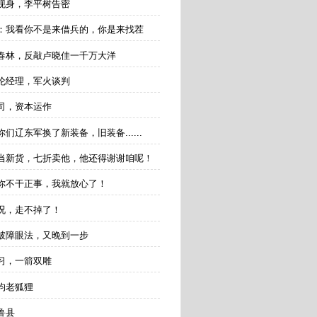
佳现身，李平树告密
督军：我看你不是来借兵的，你是来找茬
回韩春林，反敲卢晓佳一千万大洋
博伦经理，军火谈判
公司，资本运作
：你们辽东军换了新装备，旧装备......
手货当新货，七折卖他，他还得谢谢咱呢！
易：你不干正事，我就放心了！
情况，走不掉了！
识破障眼法，又晚到一步
演习，一箭双雕
人均老狐狸
开鲁县