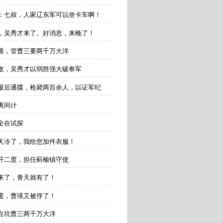
士杰：七叔，人家辽东军可以坐卡车啊！
消息，吴秀才来了。好消息，来晚了！
曹瑛，管曹三要两千万大洋
钱诱敌，吴秀才以弱胜强大破奉军
易的最后通牒，枪毙两百余人，以证军纪
的离间计
，全在试探
易：天冷了，我给您加件衣服！
梅开二度，担任蓟榆镇守使
长来了，青天就有了！
二度，曹瑛又被俘了！
，在坑曹三两千万大洋