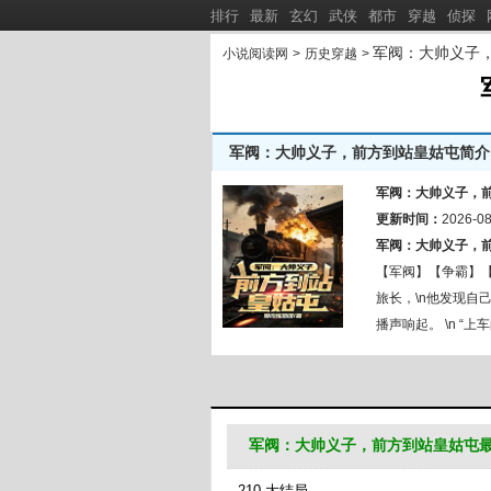
排行
最新
玄幻
武侠
都市
穿越
侦探
军阀：大帅义子
小说阅读网
>
历史穿越
>
军阀：大帅义子，前方到站皇姑屯简介
三岁半糖
爱吃饭团团作品集：
新书推荐：
军阀：大帅义子，
斩佞，镇北，王天下！
更新时间：
娇娇废雌
2026-08
[
新
]
军阀：大帅义子，
流窜诸天的灾厄
急诊科：
[
新
]
【军阀】【争霸】【
旅长，\n他发现自
播声响起。 \n “
军阀：大帅义子，前方到站皇姑屯
210 大结局