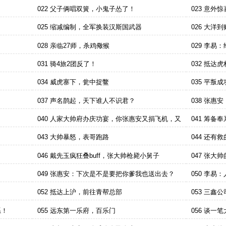
022 父子俩唱双簧，小鬼子怂了！
023 意外
025 缩减编制，全军换装汉斯国武器
026 大洋
028 亲临27师，杀鸡儆猴
029 李
条子
031 骑4旅2团反了！
032 抵达
034 威虎寨下，瓮中捉鳖
035 平叛
037 声名鹊起，天下谁人不识君？
038 张
040 人家大帅府办庆功宴，你张惠安又捐飞机，又
041 筹备
捐医院的
043 大帅暴怒，表哥跑路
044 还有
046 戴先玉疯狂叠buff，张大帅枪毙小舅子
047 张大
049 张惠安：下次是不是要把你爹我也送出去？
050 李
自己
052 抵达上沪，前往青帮总部
053 三鑫
系！
055 远东第一乐府，百乐门
056 谈一