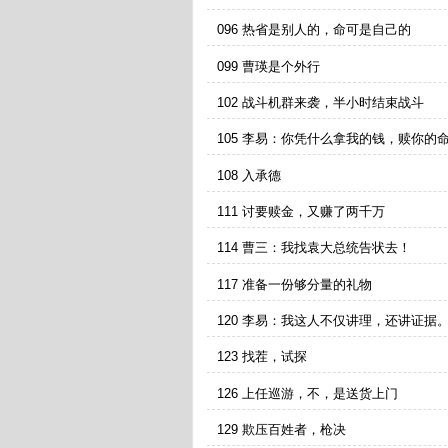
打！
096 热省是别人的，命可是自己的
099 曹瑛是个外行
102 战斗机群来袭，半小时结束战斗
105 李易：你凭什么拿我的钱，赎你的
108 入承德
111 讨要赎金，又赚了两千万
114 曹三：我找袁大总统告状去！
117 准备一份够分量的礼物
120 李易：我这人不仅讲理，还讲证据
123 找茬，试探
126 上任巡游，不，是送货上门
129 欺压百姓者，枪决