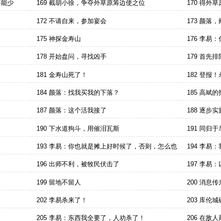
不能少
169 截胡小徐，争夺外草原筹边使之位
170 得
172 不请自来，参加宴会
173 颜落
175 神探金寿山
176 李易
178 开始盘问，寻找凶手
179 首先
181 金寿山死了！
182 登报
184 颜落：找我买我的下落？
185 高斌
187 颜落：这个活我接了
188 逐步
190 下水道狗斗，用催泪瓦斯
191 同归于
193 李易：你也就是摊上好时候了，否则，怎么也
194 李
得判你个三年五载
196 出师不利，被牧民伏击了
197 李
199 留地不留人
200 消息
202 李易杀来了！
203 库伦
205 李易：东西我全要了，人劝杀了！
206 在敌