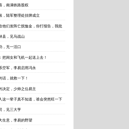
惊喜，南满铁路股权
到账，陆军整理处挂牌成立
易：给他们发阵亡抚恤金，你打报告，我批
虎林县，见马战山
成功，无一活口
惠安：把闺女和飞机一起送上去！
奉系空军，李易启用冯永
救的话，就救一下！
帅的决定，少帅之位易主
易：人这一辈子真不知道，谁会突然旺一下
公司，见三大亨
笔大生意，李易的野望