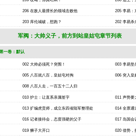
206 在敌人最擅长的领域击败他
205 李
203 库伦城破，想跑？
202 李易
军阀：大帅义子，前方到站皇姑屯章节列表
第一卷：默认
机阅读军阀：大帅义子，前方到站皇姑屯：http://m.feishuwx.la/junfadashuaiyi
002 大帅必须死？突围！
003 李易
005 八百就八百，皇姑屯对掏
006 突
008 八百人去，一百五十二人归
010 护士：让直系亲属签字
011 声势
013 扩编虎贲师，成立东四省陆军整理处
014 全票
016 记者接待会，态度强硬的父子
017 岛国
019 狮子大开口
020 借势