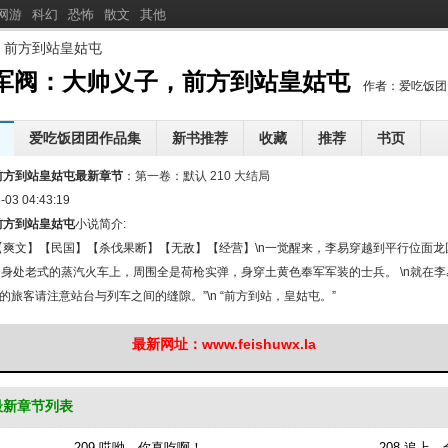
网游
科幻
恐怖
散文
其他
，前方到站皇姑屯
分
享军阀：大帅义子，前方
军阀：大帅义子，前方到站皇姑屯
作者：爱吃饭团
到站皇姑屯
爱吃饭团团作品集
新书推荐
收藏
推荐
书页
包一开口，全军区泪崩了
逆道龙凰，执剑镇万寰
我真不用重生啊
前方到站皇姑屯最新章节
：
第一卷：默认 210 大结局
[
新
]
[
新
]
[
新
]
超会哭，兽校F5掐腰哄
-03 04:43:19
闺蜜你的男友喜欢我呢
重生后，谁还要当诰命夫人
[
新
]
[
新
]
前方到站皇姑屯
小说简介:
这个实习医生太强了
惊悚公寓：从忽悠女鬼开始
纯情傻子是军官？大小姐娇
[
新
]
[
新
]
爽文】【民国】【杀伐果断】【无敌】【经营】\n一觉醒来，李易穿越到平行位面龙国
己身处老式的蒸汽火车上，周围全是荷枪实弹，身穿土黄色奉军军装的士兵。 \n就在
上车的旅客请注意站台与列车之间的缝隙。”\n “前方到站，皇姑屯。”
最新网址：www.feishuwx.la
最新章节列表
209 哎呦，你真吃啊！
208 追上