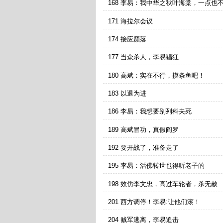
168 李易：我中华之秋叶海棠，一点也
171 海拉尔会议
174 接应颜落
177 当众杀人，李易猖狂
180 高斌：实在不行，摸条鱼吧！
183 以退为进
186 李易：我想要别列科夫死
189 高斌冒功，真假阎罗
192 要开战了，准备走了
195 李易：活佛转世也得听老子的
198 效仿李文忠，高过车轮者，杀无赦
201 西方调停！李易:让他们滚！
204 贼军逃离，李易追击