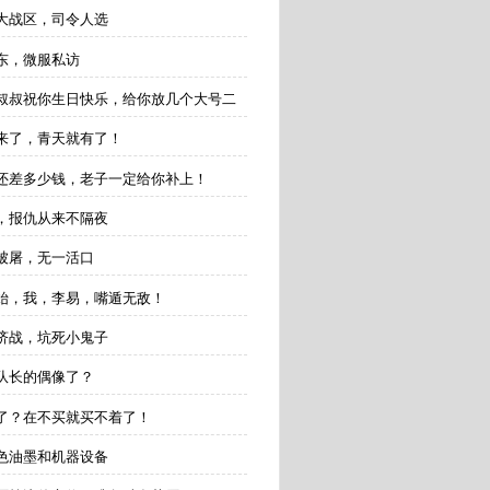
五大战区，司令人选
安东，微服私访
易：叔叔祝你生日快乐，给你放几个大号二
令来了，青天就有了！
易：还差多少钱，老子一定给你补上！
易，报仇从来不隔夜
寨被屠，无一活口
判开始，我，李易，嘴遁无敌！
经济战，坑死小鬼子
金队长的偶像了？
闭了？在不买就买不着了！
变色油墨和机器设备