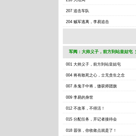
207 追击车队
204 贼军逃离，李易追击
军阀：大帅义子，前方到站皇姑屯 
手
001 大帅义子，前方到站皇姑屯
004 将有敢死之心，士无贪生之念
007 杀鬼子中将，缴获师团旗
009 李易的身世
012 不改革，不得活！
015 分配任务，开记者接待会
018 嚣张，你收敛点就是了！