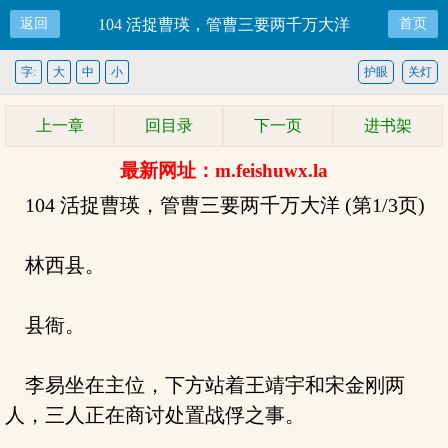
返回
104 活捉曹瑛，管曹三要两千万大洋
首页
字:
大
中
小
护眼
关灯
上一章
回目录
下一页
进书架
最新网址：m.feishuwx.la
104 活捉曹瑛，管曹三要两千万大洋 (第1/3页)
林西县。
县衙。
李易坐在主位，下方站着王靖宇和宋金刚两
人，三人正在商讨处置战俘之事。