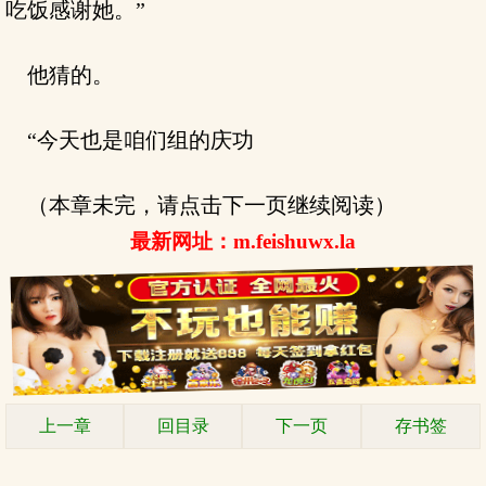
吃饭感谢她。”
他猜的。
“今天也是咱们组的庆功
（本章未完，请点击下一页继续阅读）
最新网址：m.feishuwx.la
上一章
回目录
下一页
存书签