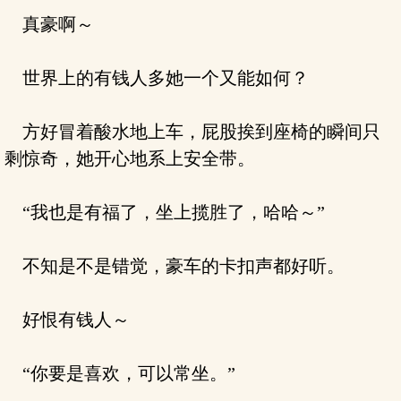
真豪啊～
世界上的有钱人多她一个又能如何？
方好冒着酸水地上车，屁股挨到座椅的瞬间只
剩惊奇，她开心地系上安全带。
“我也是有福了，坐上揽胜了，哈哈～”
不知是不是错觉，豪车的卡扣声都好听。
好恨有钱人～
“你要是喜欢，可以常坐。”