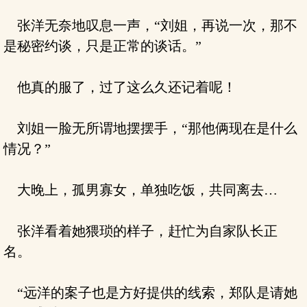
张洋无奈地叹息一声，“刘姐，再说一次，那不
是秘密约谈，只是正常的谈话。”
他真的服了，过了这么久还记着呢！
刘姐一脸无所谓地摆摆手，“那他俩现在是什么
情况？”
大晚上，孤男寡女，单独吃饭，共同离去…
张洋看着她猥琐的样子，赶忙为自家队长正
名。
“远洋的案子也是方好提供的线索，郑队是请她