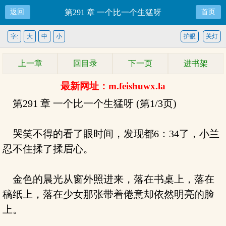
返回
第291 章 一个比一个生猛呀
首页
字:
大
中
小
护眼
关灯
上一章
回目录
下一页
进书架
最新网址：m.feishuwx.la
第291 章 一个比一个生猛呀 (第1/3页)
哭笑不得的看了眼时间，发现都6：34了，小兰
忍不住揉了揉眉心。
金色的晨光从窗外照进来，落在书桌上，落在
稿纸上，落在少女那张带着倦意却依然明亮的脸
上。