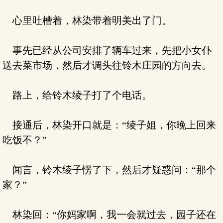
心里吐槽着，林染带着明美出了门。
事先已经从公司安排了辆车过来，先把小女仆
送去菜市场，然后才调头往铃木庄园的方向去。
路上，给铃木绫子打了个电话。
接通后，林染开口就是：“绫子姐，你晚上回来
吃饭不？”
闻言，铃木绫子愣了下，然后才疑惑问：“那个
家？”
林染回：“你妈家啊，我一会就过去，园子还在