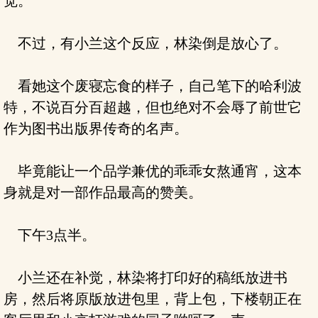
觉。
不过，有小兰这个反应，林染倒是放心了。
看她这个废寝忘食的样子，自己笔下的哈利波
特，不说百分百超越，但也绝对不会辱了前世它
作为图书出版界传奇的名声。
毕竟能让一个品学兼优的乖乖女熬通宵，这本
身就是对一部作品最高的赞美。
下午3点半。
小兰还在补觉，林染将打印好的稿纸放进书
房，然后将原版放进包里，背上包，下楼朝正在