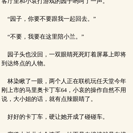
客厅里和小哀打游戏的园子哟呵了一声。
“园子，你要不要跟我一起回去。”
“不要，我要在这里陪小兰。”
园子头也没回，一双眼睛死死盯着屏幕上即将
到达终点的人物。
林染瞅了一眼，两个人正在联机玩任天堂今年
刚上市的马里奥卡丁车64，小哀的操作自然不用
说，大小姐的话，就有点辣眼睛了。
好好的卡丁车，硬让她开成了碰碰车。