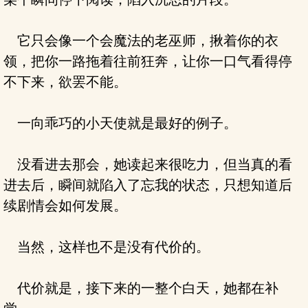
它只会像一个会魔法的老巫师，揪着你的衣
领，把你一路拖着往前狂奔，让你一口气看得停
不下来，欲罢不能。
一向乖巧的小天使就是最好的例子。
没看进去那会，她读起来很吃力，但当真的看
进去后，瞬间就陷入了忘我的状态，只想知道后
续剧情会如何发展。
当然，这样也不是没有代价的。
代价就是，接下来的一整个白天，她都在补