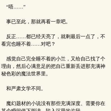
“唔……”
事已至此，那就再看一章吧。
反正……都已经天亮了，就剩最后一点了，不
看完也睡不着……对吧？
感觉自己完全睡不着的小兰，又给自己找了个
理由，然后心满意足的把自己重新丢进那充满神
秘色彩的魔法世界里。
和严肃文学不同。
魔幻题材的小说没有那些充满深度、需要你在
某个瞬间停下阅读，陷入沉思的片段。