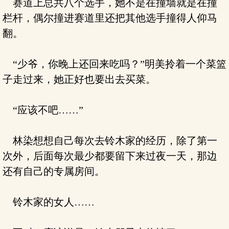
赛道上总共八个选手，她不是在撞墙就是在撞
栏杆，偶尔撞进赛道里还把其他选手撞得人仰马
翻。
“少爷，你晚上还回来吃吗？”明美拎着一个菜篮
子走过来，她正好也要出去买菜。
“应该不吧……”
林染想想自己每次去铃木家的经历，除了第一
次外，后面每次最少都要留下来过夜一天，那边
还有自己的专属房间。
铃木家的女人……