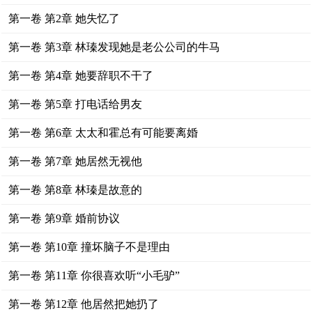
第一卷 第2章 她失忆了
第一卷 第3章 林瑧发现她是老公公司的牛马
第一卷 第4章 她要辞职不干了
第一卷 第5章 打电话给男友
第一卷 第6章 太太和霍总有可能要离婚
第一卷 第7章 她居然无视他
第一卷 第8章 林瑧是故意的
第一卷 第9章 婚前协议
第一卷 第10章 撞坏脑子不是理由
第一卷 第11章 你很喜欢听“小毛驴”
第一卷 第12章 他居然把她扔了