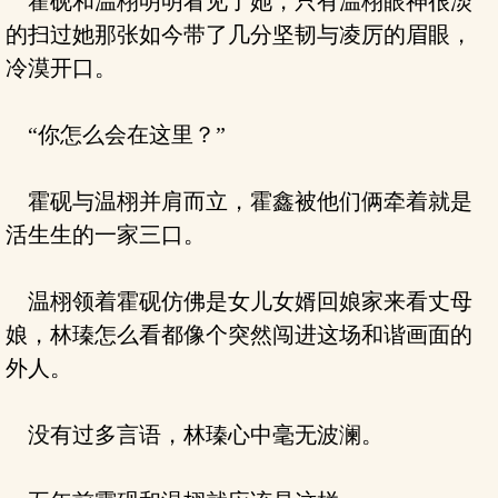
霍砚和温栩明明看见了她，只有温栩眼神很淡
的扫过她那张如今带了几分坚韧与凌厉的眉眼，
冷漠开口。
“你怎么会在这里？”
霍砚与温栩并肩而立，霍鑫被他们俩牵着就是
活生生的一家三口。
温栩领着霍砚仿佛是女儿女婿回娘家来看丈母
娘，林瑧怎么看都像个突然闯进这场和谐画面的
外人。
没有过多言语，林瑧心中毫无波澜。