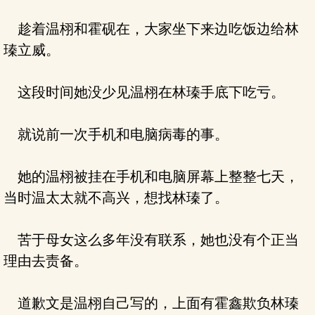
趁着温栩和霍砚在，大家坐下来边吃饭边给林
瑧立威。
这段时间她没少见温栩在林瑧手底下吃亏。
就说前一次手机和电脑病毒的事。
她的温栩被挂在手机和电脑屏幕上整整七天，
当时温太太就不高兴，想找林瑧了。
苦于母女这么多年没有联系，她也没有个正当
理由去责备。
道歉文是温栩自己写的，上面有霍鑫欺负林瑧