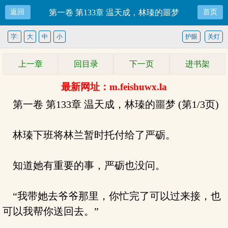
返回
第一卷 第133章 温天成，林瑧的噩梦
首页
字:
大
中
小
护眼
关灯
上一章
回目录
下一页
进书架
最新网址：m.feishuwx.la
第一卷 第133章 温天成，林瑧的噩梦 (第1/3页)
林瑧下班将林兰暂时托付给了严砺。
知道她有重要的事，严砺也没问。
“我带她去爷爷那里，你忙完了可以过来接，也
可以我帮你送回去。”