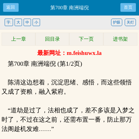
返回
第700章 南洲端倪
首页
字:
大
中
小
护眼
关灯
上一章
回目录
下一页
进书架
最新网址：m.feishuwx.la
第700章 南洲端倪 (第1/2页)
陈清这边想着，沉淀思绪、感悟，而这些领悟
又成了资粮，融入紫府。
“道劫是过了，法相也成了，差不多该是入梦之
时了，不过在这之前，还需布置一番，防止那万
法阁趁机发难……”