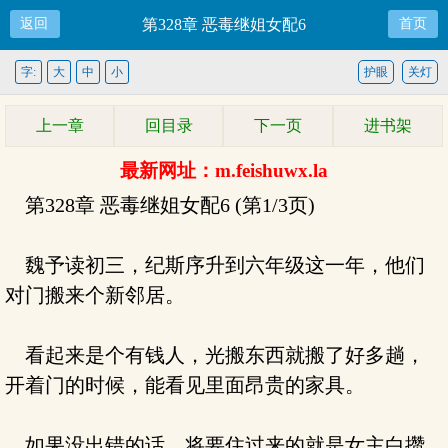
返回
第328章 恶毒继姐女配6
首页
字:
大
中
小
护眼
关灯
上一章
回目录
下一页
进书架
最新网址：m.feishuwx.la
第328章 恶毒继姐女配6 (第1/3页)
魏予读初三，纪斯序升到六年级这一年，他们
对门搬来个新邻居。
看起来是个有钱人，光搬东西就搬了好多趟，
开着门的时候，能看见里面昂贵的家具。
如果没出错的话，将要住过来的就是女主白攒