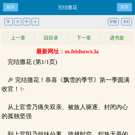
返回
完结撒花
首页
字:
大
中
小
护眼
关灯
上一章
回目录
下一章
进书架
最新网址：m.feishuwx.la
完结撒花 (第1/1页)
🎉 完结撒花！恭喜《飘雪的季节》第一季圆满
收官！✨
从上官雪乃痛失双亲、被族人驱逐、封闭内心
的孤独坚强
到上官阳乃姐妹分离、跨越时空、炽热无畏的