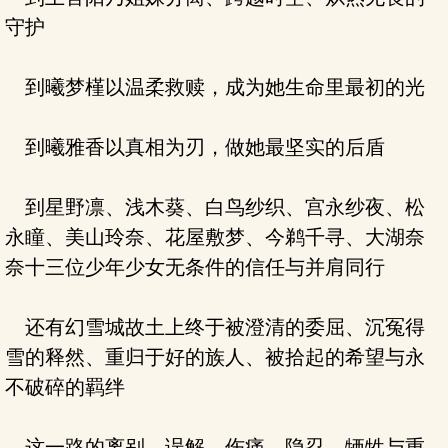
守护
到曦梦槿以温柔救赎，成为她生命里最初的光
到曦雅香以真相为刃，做她最坚实的后盾
到星野凛、浅木葵、白鸟纱织、宫永纱夜、松
永瞳、美山玲奈、花屋敷梦、今鹈千寻、大湖奈
奈十三位少年少女无条件的信任与并肩同行
还有幻雪城故土上终于被澄清的委屈、沉冤得
雪的释然、重归于好的族人、被拾起的希望与永
不破碎的羁绊
这一路的离别、误解、伤痛、隐忍、牺牲与重