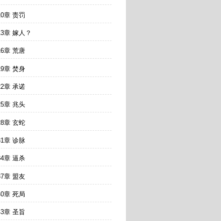
10章 责罚
13章 嫁人？
16章 荒唐
19章 焚身
22章 承诺
25章 兆头
28章 玄蛇
31章 诊脉
34章 逼杀
37章 盟友
40章 死局
43章 圣旨