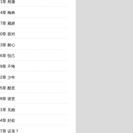
71章 相邀
74章 梅林
77章 藏娇
80章 面对
83章 耐心
86章 悦己
89章 不悔
92章 少年
95章 醋意
98章 谢赏
01章 见她
04章 好处
07章 议亲？