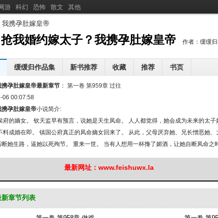
网游
科幻
恐怖
散文
其他
？我携孕肚嫁皇帝
分
享抢我婚约嫁太子？我携
抢我婚约嫁太子？我携孕肚嫁皇帝
作者：缓缓归
孕肚嫁皇帝
缓缓归作品集
新书推荐
收藏
推荐
书页
的灾厄
全民穿越玄幻世界：我手搓古神
我真不用重生啊
我携孕肚嫁皇帝最新章节
[
新
]
：
第一卷 第959章 过往
[
新
]
[
新
]
是军官？大小姐娇宠他
-06 00:07:58
异界风闻录
闺蜜你的男友喜欢我呢
[
新
]
[
新
]
[
新
]
我携孕肚嫁皇帝
小说简介:
谁还要当诰命夫人
道印临天
逆道龙凰，执剑镇万寰
[
新
]
[
新
]
[
新
]
侯府的嫡女。 钦天监早有预言，说她是天生凤命。 人人都觉得，她会成为未来的太子
不料成婚在即。 镇国公府真正的凤命嫡女回来了。 从此，父母厌弃她、兄长憎恶她、
断她生路，逼她以死殉节。 重来一世。 当有人想用一杯搀了媚酒，让她自断凤命之时
，她要活下去。 于是，她慌乱之中，跌入一人的怀中，勾住那人的脖子，主动逢迎。
最新网址：www.feishuwx.la
肃的眸子，喃喃地喊了一声：陛下！ 皇帝：既知我是谁，还不滚下去！ 锦宁：求陛下
认账了，直到数月后，珠胎暗结……
最新章节列表
第一卷 第958章 做戏
第一卷 第9