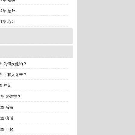
54章 意外
51章 心计
jiataiziwoxiyundujiahuangdi/
章 为何没赴约？
章 可有人寻来？
章 拜见
2章 裴锦宁？
5章 后悔
8章 疯话
1章 问起