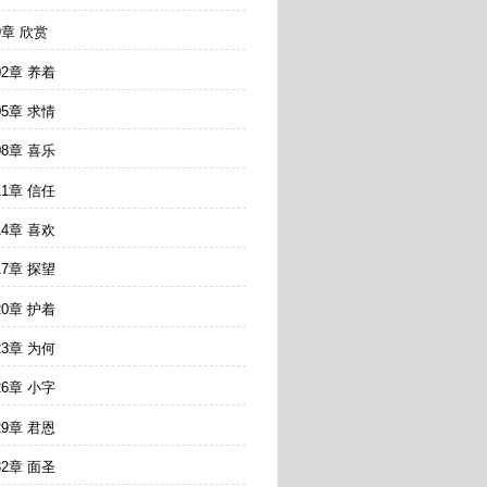
9章 欣赏
02章 养着
05章 求情
08章 喜乐
11章 信任
14章 喜欢
17章 探望
20章 护着
23章 为何
26章 小字
29章 君恩
32章 面圣