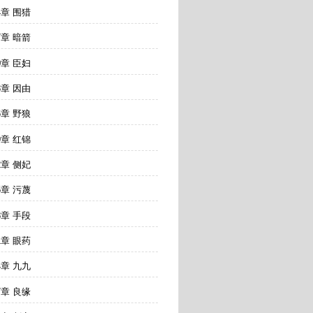
4章 围猎
7章 暗箭
0章 臣妇
3章 因由
6章 野狼
9章 红锦
2章 侧妃
5章 污蔑
8章 手段
1章 眼药
4章 九九
7章 良缘