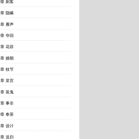
0章 刺客
3章 隐瞒
6章 雁声
9章 夺回
2章 花容
5章 婚期
8章 枝节
1章 皇宫
4章 装鬼
7章 事非
0章 奉茶
3章 设计
6章 送归