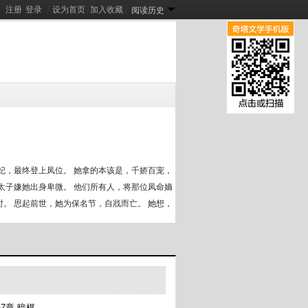
注册
登录
┊
设为首页
┊
加入收藏
┊
阅读历史
急诊科：这个实习医生太强了
[
新
]
重生港娱：我把电影拍成了神话
[
新
]
妃，最终登上凤位。 她拿的本该是，千娇百宠，
太子嫌她出身卑微。 他们所有人，将那位凤命嫡
。 思起前世，她为保名节，自戕而亡。 她想，
 那人沉声问：你可知道我是谁？ 锦宁朦胧之
……疼我。 皇帝：…… 一夜春情，皇帝准备好
57章 暗棋