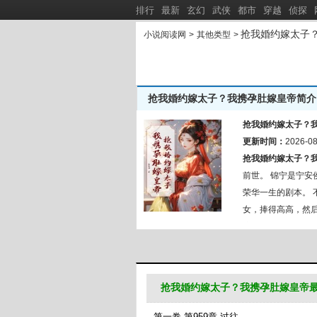
排行
最新
玄幻
武侠
都市
穿越
侦探
抢我婚约嫁太子
小说阅读网
>
其他类型
>
抢我婚约嫁太子？我携孕肚嫁皇帝简介
流窜诸天
缓缓归作品集：
新书推荐：
抢我婚约嫁太子？
三岁半糖包一开口，全军区泪崩了
更新时间：
纯情傻子
2026-08
[
新
]
抢我婚约嫁太子？
娇娇废雌超会哭，兽校F5掐腰哄
重生后，
[
新
]
前世。 锦宁是宁安
荣华一生的剧本。 
女，捧得高高，然后
这一次，她不要名节
中，看到那人深邃冷
册位诏书。 她却不
抢我婚约嫁太子？我携孕肚嫁皇帝
第一卷 第959章 过往