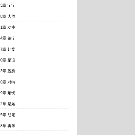
35章 宁宁
38章 大胜
41章 劝幸
44章 锦宁
47章 赴宴
50章 是谁
53章 脱身
56章 对峙
59章 烦忧
62章 是她
65章 胡闹
68章 再等