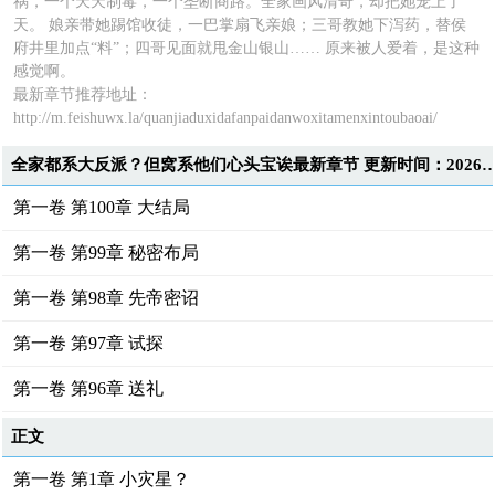
祸，一个天天制毒，一个垄断商路。全家画风清奇，却把她宠上了
天。 娘亲带她踢馆收徒，一巴掌扇飞亲娘；三哥教她下泻药，替侯
府井里加点“料”；四哥见面就甩金山银山…… 原来被人爱着，是这种
感觉啊。
最新章节推荐地址：
http://m.feishuwx.la/quanjiaduxidafanpaidanwoxitamenxintoubaoai/
全家都系大反派？但窝系他们心头宝诶最新章节 更新时间：2026-07-0
第一卷 第100章 大结局
第一卷 第99章 秘密布局
第一卷 第98章 先帝密诏
第一卷 第97章 试探
第一卷 第96章 送礼
正文
第一卷 第1章 小灾星？