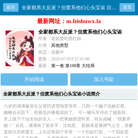
返回
全家都系大反派？但窝系他们心头宝诶 目录共100章
首页
最新网址：m.feishuwx.la
全家都系大反派？但窝系他们心头宝诶
作者：老鼠爱吃西红柿
分类：
其他类型
状态：连载中
更新：2026-07-05T12:45:00
最新：
第一卷 第100章 大结局
开始阅读
加入书架
全家都系大反派？但窝系他们心头宝诶小说简介
六岁的满满被亲生父母扔进雪地里等死，只因一个骗子说她灾星。
她蜷在石阶下，想着也许睡着就好了。 可一辆马车停在了她面前。
车上跳下个仙女似的女人，一把将她捞进怀里，转头就喊：“我要养
她！” 从此，满满有了新名字：沈知意。 新娘亲是暴脾气公主，亲爹
是前任武林盟主，上头还有四个哥哥：一个到处打架，一个四处惹