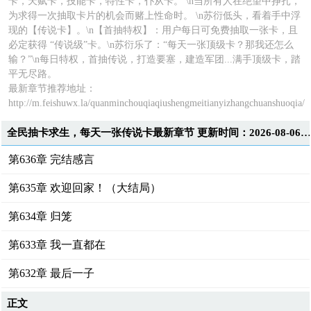
卡，天赋卡，技能卡，特性卡，仆从卡。 \n当所有人在绝望中挣扎，
为求得一次抽取卡片的机会而赌上性命时。 \n苏衍低头，看着手中浮
现的【传说卡】。\n【首抽特权】：用户每日可免费抽取一张卡，且
必定获得 “传说级”卡。\n苏衍乐了：“每天一张顶级卡？那我还怎么
输？”\n每日特权，首抽传说，打造要塞，建造军团...满手顶级卡，踏
平无尽路。
最新章节推荐地址：
http://m.feishuwx.la/quanminchouqiaqiushengmeitianyizhangchuanshuoqia/
全民抽卡求生，每天一张传说卡最新章节 更新时间：2026-08-06T06:59:3
第636章 完结感言
第635章 欢迎回家！（大结局）
第634章 归笼
第633章 我一直都在
第632章 最后一子
正文