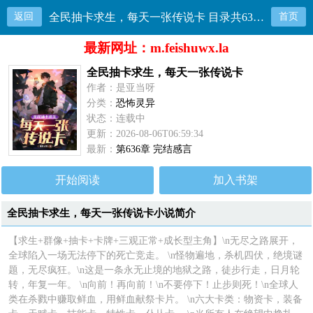
返回
全民抽卡求生，每天一张传说卡 目录共636章
首页
最新网址：m.feishuwx.la
全民抽卡求生，每天一张传说卡
作者：是亚当呀
分类：
恐怖灵异
状态：连载中
更新：2026-08-06T06:59:34
最新：
第636章 完结感言
开始阅读
加入书架
全民抽卡求生，每天一张传说卡小说简介
【求生+群像+抽卡+卡牌+三观正常+成长型主角】\n无尽之路展开，
全球陷入一场无法停下的死亡竞走。 \n怪物遍地，杀机四伏，绝境谜
题，无尽疯狂。\n这是一条永无止境的地狱之路，徒步行走，日月轮
转，年复一年。 \n向前！再向前！\n不要停下！止步则死！\n全球人
类在杀戮中赚取鲜血，用鲜血献祭卡片。 \n六大卡类：物资卡，装备