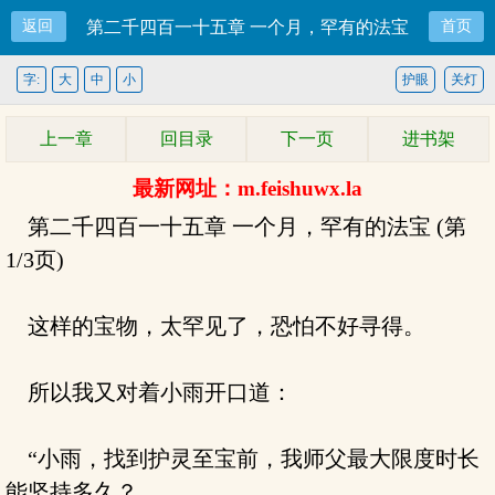
返回
第二千四百一十五章 一个月，罕有的法宝
首页
字:
大
中
小
护眼
关灯
上一章
回目录
下一页
进书架
最新网址：m.feishuwx.la
第二千四百一十五章 一个月，罕有的法宝 (第
1/3页)
这样的宝物，太罕见了，恐怕不好寻得。
所以我又对着小雨开口道：
“小雨，找到护灵至宝前，我师父最大限度时长
能坚持多久？