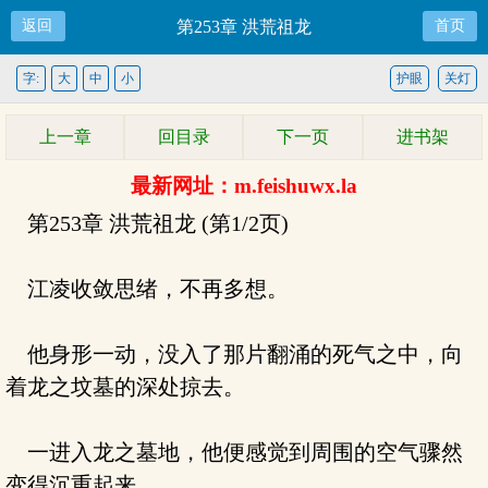
返回
第253章 洪荒祖龙
首页
字:
大
中
小
护眼
关灯
上一章
回目录
下一页
进书架
最新网址：m.feishuwx.la
第253章 洪荒祖龙 (第1/2页)
江凌收敛思绪，不再多想。
他身形一动，没入了那片翻涌的死气之中，向
着龙之坟墓的深处掠去。
一进入龙之墓地，他便感觉到周围的空气骤然
变得沉重起来。