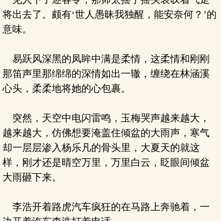
将出去了。颇有‘世人愚昧我独醒，能安奈何？’的
意味。
易跃风深黑的凤眸中满是柔情，这柔情和刚刚
那笛声里那绵绵的深情如出一辙，缠绕在林涵溪
心头，柔柔地将她的心包裹。
突然，天空中电闪雷鸣，玉梅哭声越来越大，
越来越大，仿佛想要淹盖住倾盆的大雨声，寒气
却一层层渗入杨乐凡的骨头里，大夏天的就这
样，刚才还是晴空万里，万里白云，眨眼间倾盆
大雨砸下来。
李浩开着路虎汽车疯狂的在马路上奔驰着，一