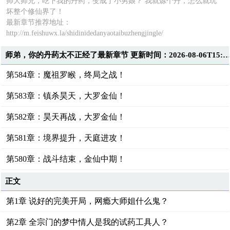
帅大师兄，吃下我的丹药，变成了小男娘？ 我就炼个丹，怎么就玩
坏整个修仙界了！
最新章节推荐地址：
http://m.feishuwx.la/shidinidedanyaotaibuzhengjingle/
师弟，你的丹药太不正经了最新章节 更新时间：2026-08-06T15:5
第584章：魔祖罗睺，终局之战！
第583章：镇杀昊天，大罗金仙！
第582章：昊天再战，大罗金仙！
第581章：境界提升，天庭进攻！
第580章：战斗结束，金仙中期！
正文
第1章 说好的完美开局，网瘾大师姐什么鬼？
第2章 全宗门的梦中情人是我的试药工具人？