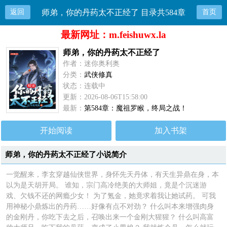
返回
师弟，你的丹药太不正经了 目录共584章
首页
最新网址：m.feishuwx.la
师弟，你的丹药太不正经了
作者：迷你奥利奥
分类：
武侠修真
状态：连载中
更新：2026-08-06T15:58:00
最新：
第584章：魔祖罗睺，终局之战！
开始阅读
加入书架
师弟，你的丹药太不正经了小说简介
一觉醒来，李玄穿越仙侠世界，身怀先天丹体，有天生异鼎在身，本
以为是天胡开局。 谁知，宗门高冷绝美的大师姐，竟是个沉迷游
戏、欠钱不还的网瘾少女！ 为了氪金，她竟求着我让她试药。 可我
用神秘小鼎炼出的丹药……好像有点不对劲？ 什么叫本来增强肉身
的金刚丹，你吃下去之后，召唤出来一个金刚大猩猩？ 什么叫高富