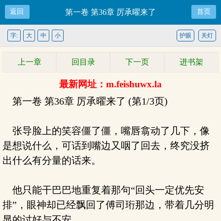
返回
第一卷 第36章 厉承曜来了
首页
字:
大
中
小
护眼
关灯
上一章
回目录
下一页
进书架
最新网址：m.feishuwx.la
第一卷 第36章 厉承曜来了 (第1/3页)
张导脸上的笑容僵了僵，嘴唇翕动了几下，像
是想说什么，可话到嘴边又咽了回去，终究没挤
出什么有分量的话来。
他只能干巴巴地重复着那句“回头一定优先安
排”，眼神却已经飘回了傅司珩那边，带着几分明
显的讨好与不安。