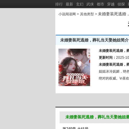
排行
最新
玄幻
武侠
都市
穿越
侦探
未婚妻装死逃婚
小说阅读网
>
其他类型
>
未婚妻装死逃婚，葬礼当天娶她姐简介
五年未孕
憨憨哒哒作品集：
新书推荐：
未婚妻装死逃婚，
青柠狂想
更新时间：
我，朱十
2025-10
[
新
]
未婚妻装死逃婚，
四合院：逃荒进城当大佬！
神算老中
[
新
]
姐姐冰冷妩媚，绝色
绝对的权威。\n喜
未婚妻装死逃婚，葬礼当天娶她姐
第249章 大结局