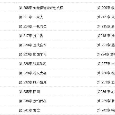
第 208章 你觉得这游戏怎么样
第 209章 
第211 章 一家人
第212 章 
第 214章 一视同仁
第 215章 
第 217章 打广告
第218 章 
第 220章 达成合作
第 221章 
第 223章 出国学习
第224章 
第 226章 认真学习
第 227章 
第 229章 花火大会
第 230章
第 232章 绝不姑息
第 233章 
第 235章 回国
第236 章
第 238章 别怕我在
第 239章 
第 241章 友谊
第 242章 