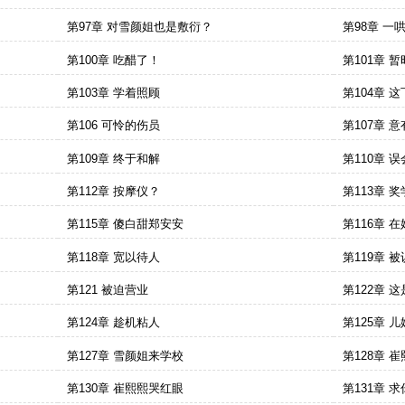
第97章 对雪颜姐也是敷衍？
第98章 一
第100章 吃醋了！
第101章 
第103章 学着照顾
第104章 
第106 可怜的伤员
第107章 
第109章 终于和解
第110章 
第112章 按摩仪？
第113章 
第115章 傻白甜郑安安
第116章
第118章 宽以待人
第119章 
第121 被迫营业
第122章 
第124章 趁机粘人
第125章 
第127章 雪颜姐来学校
第128章 
第130章 崔熙熙哭红眼
第131章 