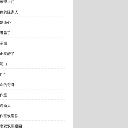
 陈家找上门
 虚伪的陈家人
姐妹谈心
宋潜赢了
热汤面
 崔正泰醉了
说明白
开学了
 苦命的哥哥
工作室
招聘新人
 工作室欢迎你
 夫妻双双黑眼圈