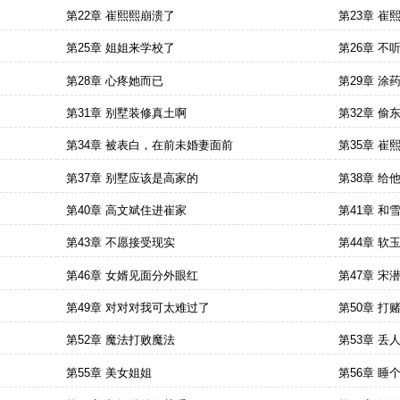
第22章 崔熙熙崩溃了
第23章 崔
第25章 姐姐来学校了
第26章 不
第28章 心疼她而已
第29章 涂
第31章 别墅装修真土啊
第32章 偷
第34章 被表白，在前未婚妻面前
第35章 崔
第37章 别墅应该是高家的
第38章 给
第40章 高文斌住进崔家
第41章 和
第43章 不愿接受现实
第44章 软
第46章 女婿见面分外眼红
第47章 宋
第49章 对对对我可太难过了
第50章 打
第52章 魔法打败魔法
第53章 丢
第55章 美女姐姐
第56章 睡