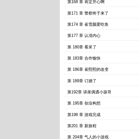
第168 章 肯定开心啊
第171 章 警察终于来了
第174 章 崔雪颜爱吃鱼
第177 章 认清内心
第 180章 看呆了
第 183章 合作愉快
第 186章 崔熙熙的改变
第 189章 订婚了
第192章 讲座偶遇小孩哥
第 195章 创业构想
第198 章 游戏完成
第201 章 新旅程
第 204章 气人的小游戏