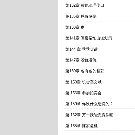
第132章 帮他清理伤口
第135章 感冒发烧
第138章 疼
第141章 闺蜜帮忙出谋划策
第144 章 乖乖听话
第147章 没仇没仇
第150章 各有各的精彩
第 153章 坑货高文斌
第 156章 参加拍卖会
第 159章 你没什么想说的？
第 162章 万一我能安慰你呢
第 165章 陈家危机