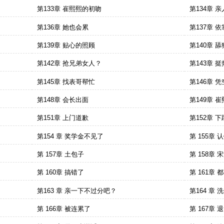
第133章 崔熙熙的初吻
第134章 
第136章 她也会累
第137章 
第139章 贴心的照顾
第140章 
第142章 抢兄弟女人？
第143章 
第145章 找表哥帮忙
第146章 
第148章 会长出面
第149章 
第151章 上门道歉
第152章 下
第154 章 奖学金不见了
第 155章 
第 157章 土包子
第 158章
第 160章 搞错了
第 161章 
第163 章 亲一下不过分吧？
第164 章
第 166章 被连累了
第 167章 