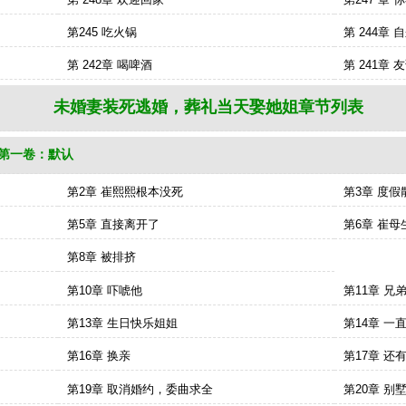
第245 吃火锅
第 244章
第 242章 喝啤酒
第 241章 
未婚妻装死逃婚，葬礼当天娶她姐章节列表
第一卷：默认
阅读未婚妻装死逃婚，葬礼当天娶她姐：http://m.feishuwx.la/weihunqizhuangs
第2章 崔熙熙根本没死
第3章 度假
第5章 直接离开了
第6章 崔母
第8章 被排挤
第10章 吓唬他
第11章 兄
第13章 生日快乐姐姐
第14章 一
第16章 换亲
第17章 还
第19章 取消婚约，委曲求全
第20章 