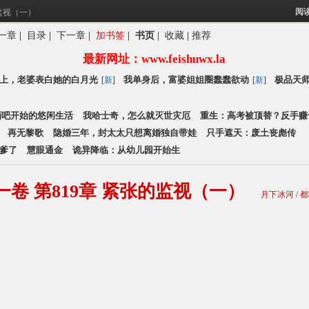
阅
的监视（一）
一章
|
目录
|
下一章
|
加书签
|
书页
|
收藏
|
推荐
享我单身后，富婆
最新网址：www.feishuwx.la
圈蠢蠢欲动
上，老婆表白她的白月光
我单身后，富婆姐姐圈蠢蠢欲动
极品天
[
新
]
[
新
]
酒吧开始的悠闲生活
我哈士奇，怎么就灭世灾厄
重生：高考被顶替？反手赚
再无黎歌
隐婚三年，封太太只想离婚独自带娃
只手遮天：废土丧彪传
种爹了
慧眼通金
诡异降临：从幼儿园开始生
一卷 第819章 紧张的监视（一）
月下冰河 / 