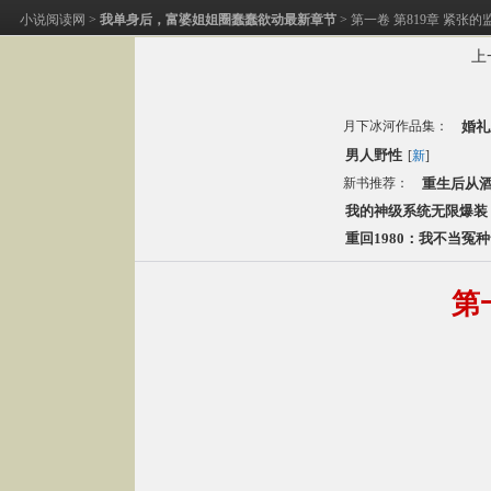
小说阅读网
>
我单身后，富婆姐姐圈蠢蠢欲动最新章节
> 第一卷 第819章 紧张
上
月下冰河作品集：
婚礼
男人野性
[
新
]
新书推荐：
重生后从
我的神级系统无限爆装
重回1980：我不当冤
第