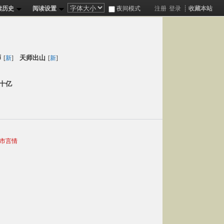
读历史
阅读设置
夜间模式
注册
登录
┊
收藏本站
分
姐姐
师
天师出山
[
新
]
[
新
]
十亿
都市言情