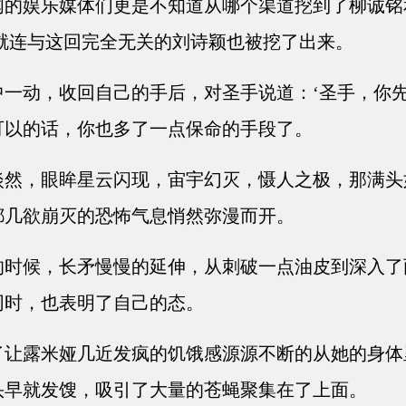
的娱乐媒体们更是不知道从哪个渠道挖到了柳诚铭
就连与这回完全无关的刘诗颖也被挖了出来。
一动，收回自己的手后，对圣手说道：‘圣手，你
可以的话，你也多了一点保命的手段了。
然，眼眸星云闪现，宙宇幻灭，慑人之极，那满头
都几欲崩灭的恐怖气息悄然弥漫而开。
时候，长矛慢慢的延伸，从刺破一点油皮到深入了
同时，也表明了自己的态。
让露米娅几近发疯的饥饿感源源不断的从她的身体
头早就发馊，吸引了大量的苍蝇聚集在了上面。