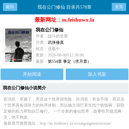
返回
我在公门修仙 目录共578章
首页
最新网址：m.feishuwx.la
我在公门修仙
作者：战斗的坚果
分类：
武侠修真
状态：连载中
更新：2026-08-08T12:38:00
最新：
第554章 事定（求月票）
开始阅读
加入书架
我在公门修仙小说简介
坏消息：穿越了，而且这个世界很危险。好消息：有金手指，而且这
个世界具备强有力的秩序体制，所以杨文清打算先找个铁饭碗，获取
足够的权力帮助自己修行。 一个全新的修仙世界，故事性升级流爽
文，绝不狗血。
最新章节推荐地址：
http://m.feishuwx.la/wozaigongmenxiuxian/