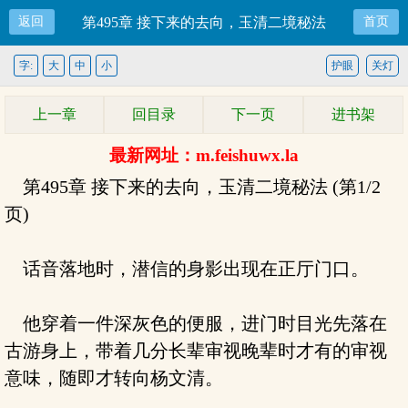
返回
第495章 接下来的去向，玉清二境秘法
首页
字:
大
中
小
护眼
关灯
上一章
回目录
下一页
进书架
最新网址：m.feishuwx.la
第495章 接下来的去向，玉清二境秘法 (第1/2
页)
话音落地时，潜信的身影出现在正厅门口。
他穿着一件深灰色的便服，进门时目光先落在
古游身上，带着几分长辈审视晚辈时才有的审视
意味，随即才转向杨文清。