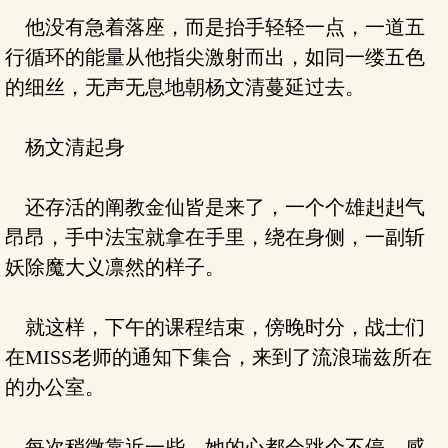
他没有急着落座，而是抬手轻轻一点，一道五
行循环的能量从他指尖激射而出，如同一缕五色
的细丝，无声无息地朝杨文清蔓延过去。
杨文清起身
还存活的阐教金仙皆是来了，一个个雄赳赳气
昂昂，手中法宝就拿在手里，绕在身侧，一副斩
妖除魔大义凛然的样子。
就这样，下午的课程结束，傍晚时分，战士们
在MISS老师的通知下集合，来到了流浪瑞兹所在
的办公室。
每次稍微靠近一些。她的心都会跳个不停，感