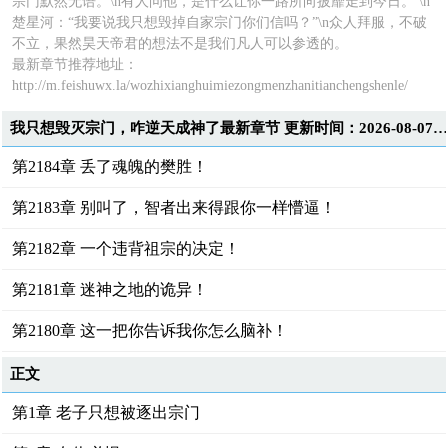
宗门默然无语。\n有人问他，是什么让你一路所向披靡走到今日。 \n
楚星河：“我要说我只想毁掉自家宗门你们信吗？”\n众人拜服，不破
不立，果然昊天帝君的想法不是我们凡人可以参透的。
最新章节推荐地址：
http://m.feishuwx.la/wozhixianghuimiezongmenzhanitianchengshenle/
我只想毁灭宗门，咋逆天成神了最新章节 更新时间：2026-08-07T17:00:2
第2184章 丢了魂魄的樊胜！
第2183章 别叫了，智者出来得跟你一样懵逼！
第2182章 一个违背祖宗的决定！
第2181章 迷神之地的诡异！
第2180章 这一把你告诉我你怎么脑补！
正文
第1章 老子只想被逐出宗门