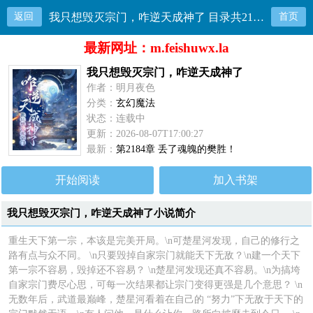
返回
我只想毁灭宗门，咋逆天成神了 目录共2184章
首页
最新网址：m.feishuwx.la
我只想毁灭宗门，咋逆天成神了
作者：明月夜色
分类：
玄幻魔法
状态：连载中
更新：2026-08-07T17:00:27
最新：
第2184章 丢了魂魄的樊胜！
开始阅读
加入书架
我只想毁灭宗门，咋逆天成神了小说简介
重生天下第一宗，本该是完美开局。\n可楚星河发现，自己的修行之
路有点与众不同。 \n只要毁掉自家宗门就能天下无敌？\n建一个天下
第一宗不容易，毁掉还不容易？ \n楚星河发现还真不容易。\n为搞垮
自家宗门费尽心思，可每一次结果都让宗门变得更强是几个意思？ \n
无数年后，武道最巅峰，楚星河看着在自己的 “努力”下无敌于天下的