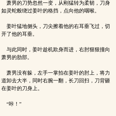
萧男的刀势忽然一变，从刚猛转为柔韧，刀身
如灵蛇般绕过姜叶的格挡，点向他的咽喉。
姜叶猛地侧头，刀尖擦着他的右耳垂飞过，切
开了他的耳垂。
与此同时，姜叶趁机欺身而进，右肘狠狠撞向
萧男的肋部。
萧男没有躲，左手一掌拍在姜叶的肘上，将力
道卸去大半，同时右腕一翻，长刀回扫，刀背砸
在姜叶的刀身上。
“咔！”