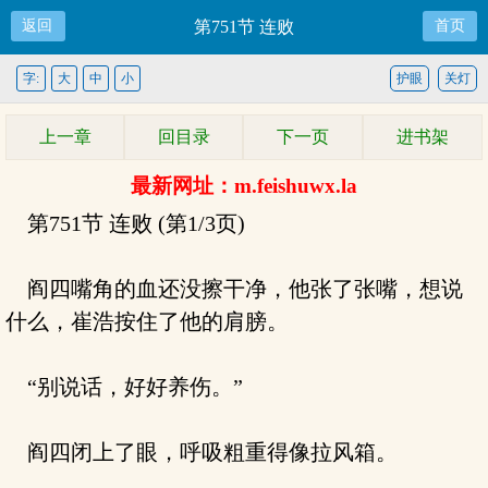
返回
第751节 连败
首页
字:
大
中
小
护眼
关灯
上一章
回目录
下一页
进书架
最新网址：m.feishuwx.la
第751节 连败 (第1/3页)
阎四嘴角的血还没擦干净，他张了张嘴，想说
什么，崔浩按住了他的肩膀。
“别说话，好好养伤。”
阎四闭上了眼，呼吸粗重得像拉风箱。