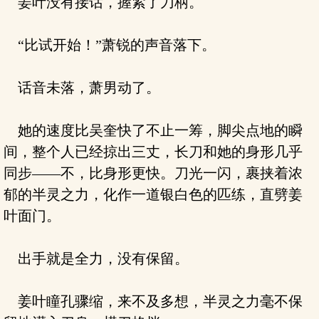
姜叶没有接话，握紧了刀柄。
“比试开始！”萧锐的声音落下。
话音未落，萧男动了。
她的速度比吴奎快了不止一筹，脚尖点地的瞬
间，整个人已经掠出三丈，长刀和她的身形几乎
同步——不，比身形更快。刀光一闪，裹挟着浓
郁的半灵之力，化作一道银白色的匹练，直劈姜
叶面门。
出手就是全力，没有保留。
姜叶瞳孔骤缩，来不及多想，半灵之力毫不保