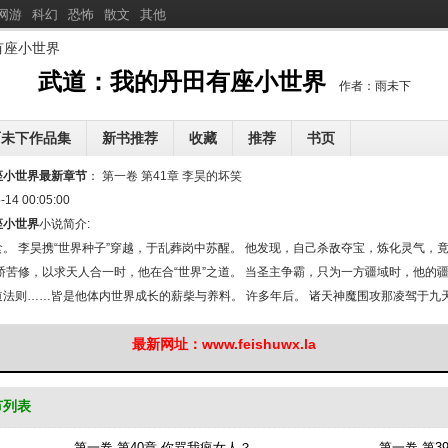
网游
科幻
恐怖
散文
其他
有座小世界
分
享武道：我的丹田有座小
武道：我的丹田有座小世界
作者：雨未下
世界
雨未下作品集
新书推荐
收藏
推荐
书页
：我让高冷女宗主孕气十足！
八零老太重生：虐渣赚钱爆改儿女
情绪囚笼
座小世界最新章节
：
第一卷 第41章 李昊的坏笑
[
新
]
[
新
]
[
新
]
家属院，娇美人是真公主
-14 00:05:00
我在冷宫订外卖，万界商铺求加单
她去父留子后，裴总失控跪
[
新
]
[
新
]
座小世界
小说简介:
绑定天仙开始全能
乔小姐娃都生了，秦总才知道悔
魔门玩家，不讲道义
[
新
]
[
新
]
[
新
]
。 李昊携“世界种子”穿越，于乱葬岗中苏醒。 他发现，自己杀敌夺宝，炼化灵气，竟
骄苦修，以求天人合一时，他在合“世界”之道。 当圣主争霸，只为一方疆域时，他的
法则……皆是他体内世界成长的薪柴与养料。 许多年后。 诸天神魔围攻那凌驾于九
缓抬手，掌心之中，日月星辰，万物生灭。 他微笑道： “介绍一下，这是我的……丹田神
最新网址：www.feishuwx.la
节列表
第一卷 第40章 你骂我疯女人？
第一卷 第3