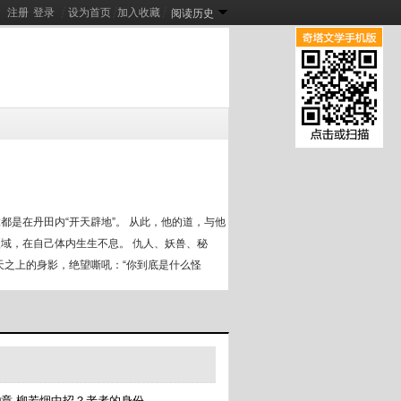
注册
登录
┊
设为首页
┊
加入收藏
┊
阅读历史
七零：玄学福妻被大佬缠不停
[
新
]
下了
十二巫
[
新
]
[
新
]
都是在丹田内“开天辟地”。 从此，他的道，与他
疆域，在自己体内生生不息。 仇人、妖兽、秘
天之上的身影，绝望嘶吼：“你到底是什么怪
国。”
9章 柳若烟中招？老者的身份