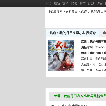
排行
最新
玄幻
武侠
都市
穿越
侦探
武道：我的丹田
小说阅读网
>
玄幻魔法
>
武道：我的丹田有座小世界简介
凡人修仙
雨未下作品集：
新书推荐：
武道：我的丹田有
误春风
更新时间：
七零随军
2026-05
[
新
]
武道：我的丹田有
穿成好孕丑雌，被顶级大佬团宠了
华娱：从
[
新
]
武道世界，弱肉强食
人截然不同。 当天
境、皇朝、乃至天道
物？？？” 李昊缓
武道：我的丹田有座小世界最新章
第一卷 第41章 李昊的坏笑