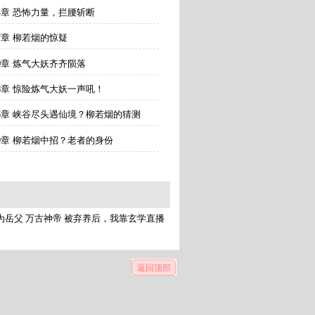
4章 恐怖力量，拦腰斩断
7章 柳若烟的惊疑
0章 炼气大妖齐齐陨落
3章 惊险炼气大妖一声吼！
36章 峡谷尽头遇仙境？柳若烟的猜测
9章 柳若烟中招？老者的身份
为岳父
万古神帝
被弃养后，我靠玄学直播
返回顶部
窗,完全免费】-武道：我的丹田有座小世界是雨未下
窗,完全免费】
持武道：我的丹田有座小世界,让雨未下再创辉煌,武