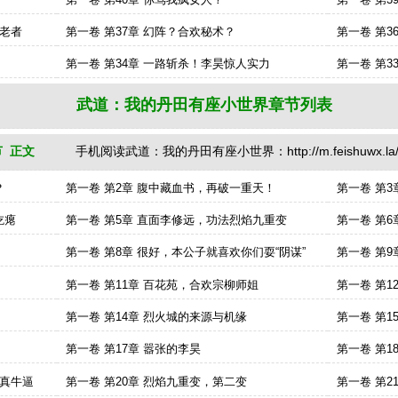
异老者
第一卷 第37章 幻阵？合欢秘术？
第一卷 第
第一卷 第34章 一路斩杀！李昊惊人实力
第一卷 第3
武道：我的丹田有座小世界章节列表
 正文
手机阅读武道：我的丹田有座小世界：http://m.feishuwx.la/wudao
？
第一卷 第2章 腹中藏血书，再破一重天！
第一卷 第3
吃瘪
第一卷 第5章 直面李修远，功法烈焰九重变
第一卷 第
第一卷 第8章 很好，本公子就喜欢你们耍“阴谋”
第一卷 第
第一卷 第11章 百花苑，合欢宗柳师姐
第一卷 第
第一卷 第14章 烈火城的来源与机缘
第一卷 第1
第一卷 第17章 嚣张的李昊
第一卷 第1
我真牛逼
第一卷 第20章 烈焰九重变，第二变
第一卷 第2