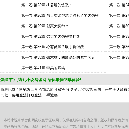
第一卷 第23章 柳若烟的惊恐！
第一卷 第2
第一卷 第26章 与人类比智慧？输麻了的火焰雀
第一卷 第2
第一卷 第29章 贺家大冤种？
第一卷 第3
第一卷 第32章 强大的火焰雀灵拦路
第一卷 第3
第一卷 第35章 心有灵犀？联手斩强妖
第一卷 第
第一卷 第38章 铁木林，阴影深处的诡异老者
第一卷 第3
第一卷 第41章 李昊的坏笑
新章节》,请到小说阅读网,给你最佳阅读体验!
，我进化成了恒星级巨兽
流氓老师
斗破苍穹
唐俏儿沈惊觉
三国：开局误认吕布
九叔：要用魔法打败魔法
一手遮腰
小世界最新章节,免费提供武道：我的丹田有座小世界小说阅读 - 小说阅读网 #【不弹
世界最新章节,免费提供武道：我的丹田有座小世界小说阅读 - 小说阅读网 #【不弹
oxiaoshijie/
/232568/232568s.jpg
本站小说章节皆由网友收集于互联网，仅供在线学习交流之用，版权归原作者所有
丹田有座小世界,武道：我的丹田有座小世界最新章节阅读服务,让我们支持雨未下,支
本站所收录作品、话题、评论及本站所做之广告均属其个人行为，与本站立场无关