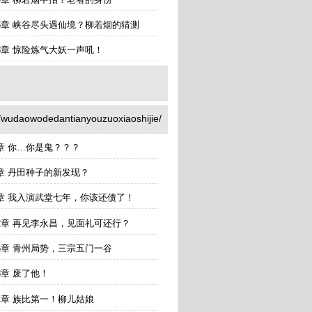
36章 峡谷尽头遇仙境？柳若烟的猜测
3章 惊险炼气大妖一声吼！
wodedantianyouzuoxiaoshijie/
章 你…你是鬼？？？
6章 丹田种子的新发现？
9章 我入演武堂七年，你该还债了！
12章 再见李永昌，见面礼可还行？
5章 青州局势，三宗五门一谷
8章 废了他！
1章 族比第一！柳儿姑娘