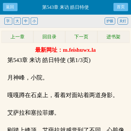
返回
第543章 来访 皓日特使
首页
字:
大
中
小
护眼
关灯
上一章
回目录
下一页
进书架
最新网址：m.feishuwx.la
第543章 来访 皓日特使 (第1/3页)
月神峰，小院。
嘎嘎蹲在石桌上，看着对面站着两道身影。
艾萨拉和塞拉菲娜。
刚踏上峰顶，艾萨拉就感觉到了不同，心脏像