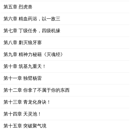
第五章 烈虎兽
第六章 精血药浴，以一敌三
第七章 丁级任务，四级机缘
第八章 剿灭狼牙寨
第九章 精神力秘籍《灭魂经》
第十章 筑基九重天！
第十一章 独臂杨雷
第十二章 你拿了不属于你的东西
第十三章 青龙化身诀！
第十四章 天灵池！
第十五章 突破聚气境