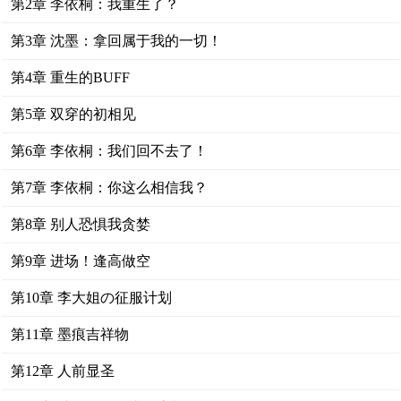
第2章 李依桐：我重生了？
第3章 沈墨：拿回属于我的一切！
第4章 重生的BUFF
第5章 双穿的初相见
第6章 李依桐：我们回不去了！
第7章 李依桐：你这么相信我？
第8章 别人恐惧我贪婪
第9章 进场！逢高做空
第10章 李大姐の征服计划
第11章 墨痕吉祥物
第12章 人前显圣