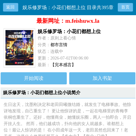
返回
娱乐修罗场：小花们都想上位 目录共395章
首页
最新网址：m.feishuwx.la
娱乐修罗场：小花们都想上位
作者：原则上看心情
分类：
都市言情
状态：连载中
更新：2026-07-02T00:06:00
最新：
【完本感言】
开始阅读
加入书架
娱乐修罗场：小花们都想上位小说简介
生日这天，沈墨刚决定和老田田曦微结婚，就发生了电梯事故。他惊
讶地发现，自己重生了！ 更让他惊讶的是，一起在电梯里的青梅李
依桐也重生了。还好，他懂商业，她懂娱乐圈，两人一拍即合，开启
开挂人生。 然而，他们越成功，扑向他的女人就越多。谁都想上
位！最让人惊讶的是！ 在小田成年这一天，老田居然也回来了！老