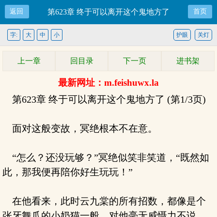
返回
第623章 终于可以离开这个鬼地方了
首页
字:
大
中
小
护眼
关灯
上一章
回目录
下一页
进书架
最新网址：m.feishuwx.la
第623章 终于可以离开这个鬼地方了 (第1/3页)
面对这般变故，冥绝根本不在意。
“怎么？还没玩够？”冥绝似笑非笑道，“既然如
此，那我便再陪你好生玩玩！”
在他看来，此时云九棠的所有招数，都像是个
张牙舞爪的小奶猫一般，对他毫无威慑力不说，