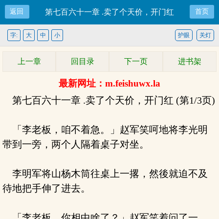
返回
第七百六十一章 .卖了个天价，开门红
首页
字:
大
中
小
护眼
关灯
上一章
回目录
下一页
进书架
最新网址：m.feishuwx.la
第七百六十一章 .卖了个天价，开门红 (第1/3页)
「李老板，咱不着急。」赵军笑呵地将李光明
带到一旁，两个人隔着桌子对坐。
李明军将山杨木筒往桌上一撂，然後就迫不及
待地把手伸了进去。
「李老板，你相中啥了？」赵军笑着问了一