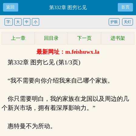
返回
第332章 图穷匕见
首页
字:
大
中
小
护眼
关灯
上一章
回目录
下一页
进书架
最新网址：m.feishuwx.la
第332章 图穷匕见 (第1/3页)
“我不需要向你介绍我来自己哪个家族。
你只需要明白，我的家族在龙国以及周边的几
个新兴市场，拥有着深厚影响力。”
惠特曼不为所动。