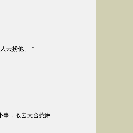
人去捞他。 ”
小事，敢去天合惹麻