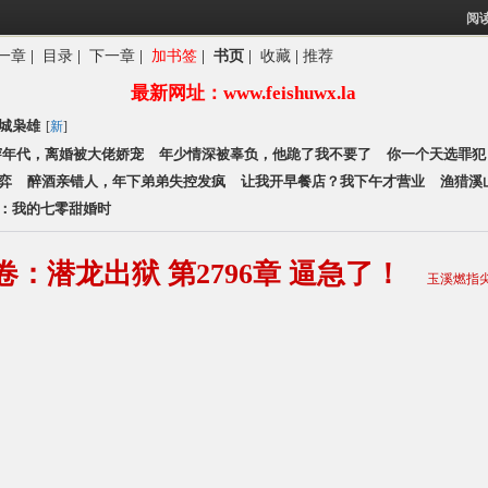
阅
一章
|
目录
|
下一章
|
加书签
|
书页
|
收藏
|
推荐
享北城枭雄
最新网址：www.feishuwx.la
城枭雄
[
新
]
穿年代，离婚被大佬娇宠
年少情深被辜负，他跪了我不要了
你一个天选罪犯
弈
醉酒亲错人，年下弟弟失控发疯
让我开早餐店？我下午才营业
渔猎溪
：我的七零甜婚时
卷：潜龙出狱 第2796章 逼急了！
玉溪燃指尖