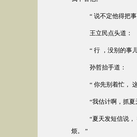
“ 说不定他得把事
王立民点头道：
“ 行 ，没别的事
孙哲抬手道：
“ 你先别着忙， 
“我估计啊，抓夏天
“夏天发短信说，
烦。 ”