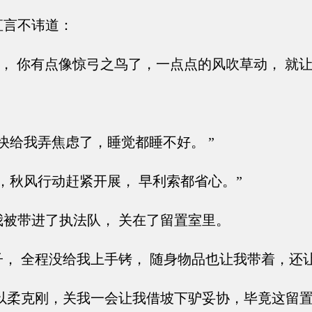
言不讳道：
， 你有点像惊弓之鸟了，一点点的风吹草动， 就让
给我弄焦虑了，睡觉都睡不好。 ”
秋风行动赶紧开展， 早利索都省心。”
被带进了执法队， 关在了留置室里。
， 全程没给我上手铐， 随身物品也让我带着，还
以柔克刚，关我一会让我借坡下驴妥协，毕竟这留