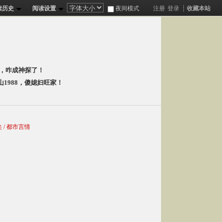
读历史
阅读设置
夜间模式
注册
登录
┊
收藏本站
分
，咋成神探了！
山1988，傻媳妇旺家！
 / 都市言情