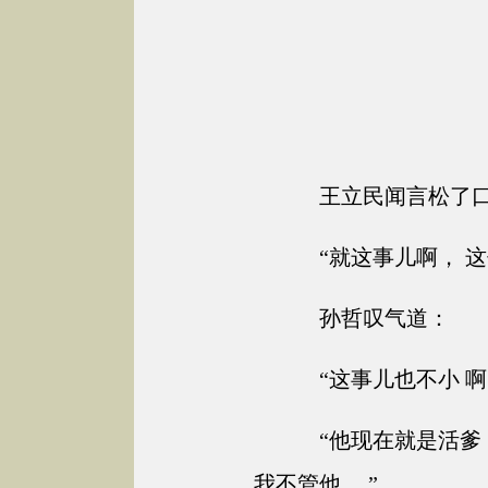
王立民闻言松了
“就这事儿啊， 这
孙哲叹气道：
“这事儿也不小 啊
“他现在就是活爹
我不管他。 ”