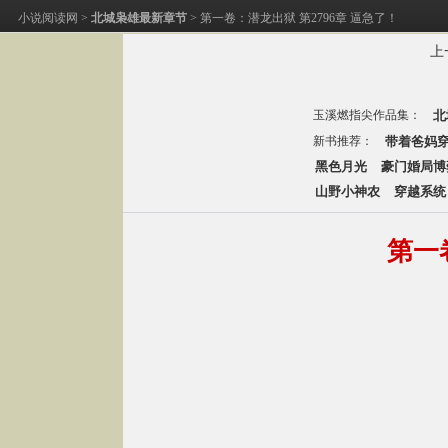
小说阅读网
>
北城枭雄最新章节
> 第一卷：潜龙出狱 第2796章 逼急了！
上
玉溪燃指尖作品集：
北
新书推荐：
带着爸妈
黑色月光
豪门婚局博
山野小神农
穿越系统
第一