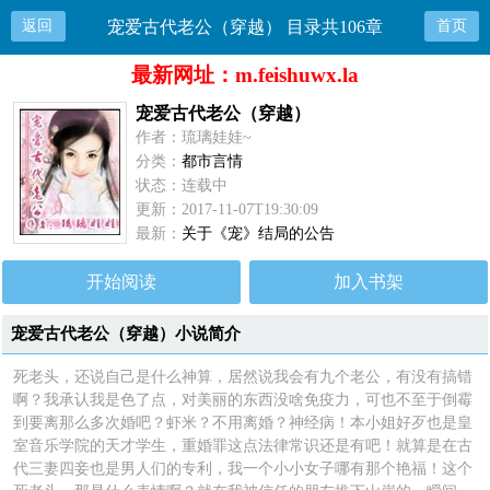
返回
宠爱古代老公（穿越） 目录共106章
首页
最新网址：m.feishuwx.la
宠爱古代老公（穿越）
作者：琉璃娃娃~
分类：
都市言情
状态：连载中
更新：2017-11-07T19:30:09
最新：
关于《宠》结局的公告
开始阅读
加入书架
宠爱古代老公（穿越）小说简介
死老头，还说自己是什么神算，居然说我会有九个老公，有没有搞错
啊？我承认我是色了点，对美丽的东西没啥免疫力，可也不至于倒霉
到要离那么多次婚吧？虾米？不用离婚？神经病！本小姐好歹也是皇
室音乐学院的天才学生，重婚罪这点法律常识还是有吧！就算是在古
代三妻四妾也是男人们的专利，我一个小小女子哪有那个艳福！这个