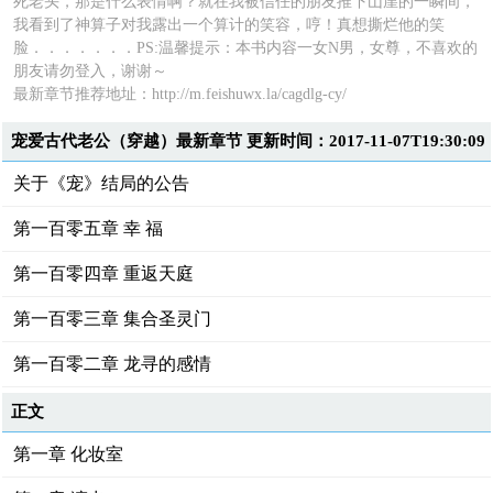
死老头，那是什么表情啊？就在我被信任的朋友推下山崖的一瞬间，
我看到了神算子对我露出一个算计的笑容，哼！真想撕烂他的笑
脸．．．．．．．PS:温馨提示：本书内容一女N男，女尊，不喜欢的
朋友请勿登入，谢谢～
最新章节推荐地址：
http://m.feishuwx.la/cagdlg-cy/
宠爱古代老公（穿越）最新章节 更新时间：2017-11-07T19:30:09
关于《宠》结局的公告
第一百零五章 幸 福
第一百零四章 重返天庭
第一百零三章 集合圣灵门
第一百零二章 龙寻的感情
正文
第一章 化妆室