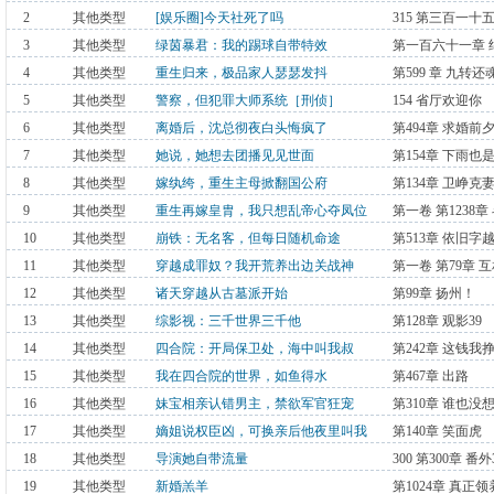
2
其他类型
[娱乐圈]今天社死了吗
315 第三百一十
3
其他类型
绿茵暴君：我的踢球自带特效
第一百六十一章 
4
其他类型
重生归来，极品家人瑟瑟发抖
第599 章 九转还
5
其他类型
警察，但犯罪大师系统［刑侦］
154 省厅欢迎你
6
其他类型
离婚后，沈总彻夜白头悔疯了
第494章 求婚前
7
其他类型
她说，她想去团播见见世面
第154章 下雨也
8
其他类型
嫁纨绔，重生主母掀翻国公府
第134章 卫峥克
9
其他类型
重生再嫁皇胄，我只想乱帝心夺凤位
第一卷 第1238章
10
其他类型
崩铁：无名客，但每日随机命途
第513章 依旧字
11
其他类型
穿越成罪奴？我开荒养出边关战神
第一卷 第79章 
12
其他类型
诸天穿越从古墓派开始
第99章 扬州！
13
其他类型
综影视：三千世界三千他
第128章 观影39
14
其他类型
四合院：开局保卫处，海中叫我叔
第242章 这钱
15
其他类型
我在四合院的世界，如鱼得水
第467章 出路
16
其他类型
妹宝相亲认错男主，禁欲军官狂宠
第310章 谁也
17
其他类型
嫡姐说权臣凶，可换亲后他夜里叫我
第140章 笑面虎
乖乖
18
其他类型
导演她自带流量
300 第300章 番外
19
其他类型
新婚羔羊
第1024章 真正