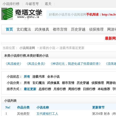
小说排行榜
|
斗破苍穹
|
遮天
|
斗破苍穹之重生萧炎
|
乡野春潮
|
斗破苍穹续集
|
好看的小说尽在小说阅读网
手机阅读：http://m.fei
娇艳人生
首页
玄幻魔法
武侠修真
都市言情
历史穿越
侦探推理
网游
最新网址：
当前位置：
小说阅读网
> 好看的小说 -> 连载书库最近更新
本类小说排行榜,本类好看的小说
《风流秘史》
《风流公务员》
《神话纪元，我进化成了恒星级巨兽》
《流氓
小说状态：
所有
连载书库
全本小说
小说分类：
所有
玄幻魔法
武侠修真
都市言情
历史穿越
侦探推理
网游动
排序方式：
最近更新
总排行榜
月排行榜
周排行榜
日排行榜
本站推荐
字
小说列表
No!
作品分类
小说名称
更新章节
1
其他类型
五代硬核打工人
第204章 射杀（