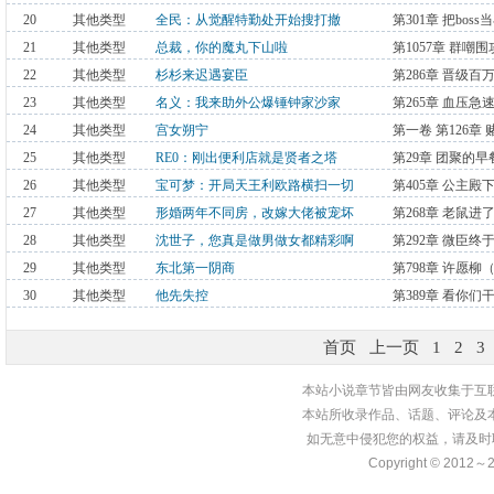
20
其他类型
全民：从觉醒特勤处开始搜打撤
第301章 把bo
更）
21
其他类型
总裁，你的魔丸下山啦
第1057章 群嘲围
22
其他类型
杉杉来迟遇宴臣
第286章 晋级百
23
其他类型
名义：我来助外公爆锤钟家沙家
第265章 血压
24
其他类型
宫女朔宁
第一卷 第126章 
25
其他类型
RE0：刚出便利店就是贤者之塔
第29章 团聚的早
26
其他类型
宝可梦：开局天王利欧路横扫一切
第405章 公主殿
27
其他类型
形婚两年不同房，改嫁大佬被宠坏
第268章 老鼠进
28
其他类型
沈世子，您真是做男做女都精彩啊
第292章 微臣
29
其他类型
东北第一阴商
第798章 许愿柳
30
其他类型
他先失控
第389章 看你们
首页
上一页
1
2
3
本站小说章节皆由网友收集于互
本站所收录作品、话题、评论及
如无意中侵犯您的权益，请及时
Copyright © 2012～