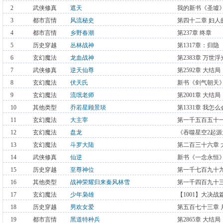
2
武侠修真
遮天
我的新书《圣墟
3
都市言情
风流秘史
第四十二章 妇人
4
都市言情
乡野春潮
第237章 终章
5
历史穿越
丛林战神
第1317章：归隐
6
玄幻魔法
龙血战神
第2383章 万世
7
武侠修真
逆天仙尊
第2592章 大结局
8
玄幻魔法
伏天氏
新书《剑气朝天
9
玄幻魔法
流氓老师
第2001章 大结局
10
其他类型
乔若星顾景琰
第1331章 我怎
11
玄幻魔法
大主宰
第一千五百五十
12
玄幻魔法
盘龙
《吞噬星空2起
13
玄幻魔法
斗罗大陆
第二百三十六章
完）
14
武侠修真
仙逆
新书《一念永恒》
15
历史穿越
至尊神位
第一千七百九十
16
其他类型
战神荣耀归来秦风林雪
第一千四百九十三
17
玄幻魔法
少年枭雄
【1001】大决战
18
历史穿越
男欢女爱
第五百七十三章 
19
都市言情
黑道特种兵
第2865章 大结局