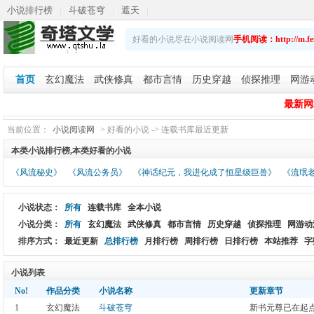
小说排行榜
|
斗破苍穹
|
遮天
|
斗破苍穹之重生萧炎
|
乡野春潮
|
斗破苍穹续集
|
好看的小说尽在小说阅读网
手机阅读：http://m.fei
娇艳人生
首页
玄幻魔法
武侠修真
都市言情
历史穿越
侦探推理
网游
最新网址：
当前位置：
小说阅读网
> 好看的小说 -> 连载书库最近更新
本类小说排行榜,本类好看的小说
《风流秘史》
《风流公务员》
《神话纪元，我进化成了恒星级巨兽》
《流氓
小说状态：
所有
连载书库
全本小说
小说分类：
所有
玄幻魔法
武侠修真
都市言情
历史穿越
侦探推理
网游动
排序方式：
最近更新
总排行榜
月排行榜
周排行榜
日排行榜
本站推荐
字
小说列表
No!
作品分类
小说名称
更新章节
1
玄幻魔法
斗破苍穹
新书元尊已在起