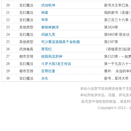
20
玄幻魔法
武动乾坤
新书大主宰已发
21
玄幻魔法
神墓
我的新书《圣墟
22
玄幻魔法
琴帝
第三百三十六章
23
其他类型
秦铭林婉清
第1824章
24
玄幻魔法
武破九荒
第6465章 双
25
其他类型
司少重追退婚真千金欧颜
第2187章
26
武侠修真
莽荒纪
《吞噬星空2起
27
都市言情
校园风流邪神
第1323章 - 
28
玄幻魔法
斗罗大陆3龙王传说
第一千九百八十
记）
29
都市言情
至尊狂妻
番外: 永远的幸
30
玄幻魔法
永生
新书，星河大帝
本站小说章节皆由网友收集于互
本站所收录作品、话题、评论及
如无意中侵犯您的权益，请及时
Copyright © 2012～