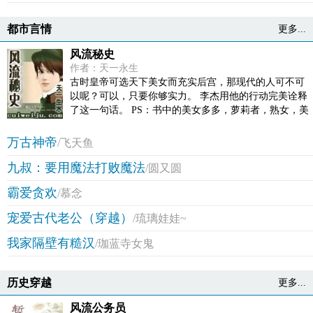
都市言情
更多...
风流秘史
作者：天一永生
古时皇帝可选天下美女而充实后宫，那现代的人可不可
以呢？可以，只要你够实力。 李杰用他的行动完美诠释
了这一句话。 PS：书中的美女多多，萝莉者，熟女，美
妇……应有尽有，这一切的一切只为一个爽字。
万古神帝
/飞天鱼
九叔：要用魔法打败魔法
/圆又圆
霸爱贪欢
/慕念
宠爱古代老公（穿越）
/琉璃娃娃~
我家隔壁有糙汉
/珈蓝寺女鬼
历史穿越
更多...
风流公务员