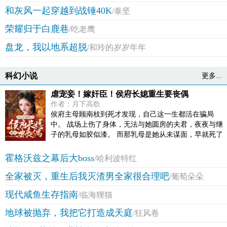
毅也迅速地征服了所有人，成为公认的世界第一教练！
和灰风一起穿越到战锤40K
/泰坚
国足球迷：“这样化腐朽为神奇的教练，国足居然不
用？！”足协：“之前是我们不对，快回来执教国足吧！”
荣耀归于白鹿巷
/吃老鹰
盘龙，我以地系超脱
/和玲的岁岁年年
科幻小说
更多...
虐宠妾！嫁奸臣！侯府长媳重生要丧偶
作者：月下高歌
侯府主母顾南枝到死才发现，自己这一生都活在骗局
中。 战场上伤了身体，无法与她圆房的夫君，夜夜与继
子的乳母如胶似漆。 而那乳母是她从未谋面，早就死了
的嫂嫂。 她殚精竭虑养成才的继子，竟是他们两人的亲
生子。 一手养大的孩子恨不得她去死，爱了一辈子的夫
霍格沃兹之幕后大boss
/哈利波特红
君，为了扶自己心爱的女子上位，亲手毒杀了她。 重活
全家被灭，重生后我灭渣男全家很合理吧
一世，她要让他们身败名裂，受万人唾弃。 和离？ 不不
/葡萄朵朵
不，她要做的是丧偶！ 丧偶当天，权倾朝野的当朝首
现代咸鱼生存指南
/临海狸猫
辅，亲自带着聘礼前来求娶，“枝枝，只要你肯嫁给我，
我的命给你，这天下也给你！”
地球被抛弃，我把它打造成天庭
/狂风卷