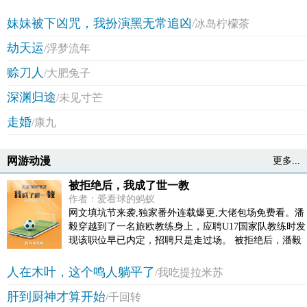
【不要被一本正经的简介吓跑，这是一本阅读体验轻松
愉快的小说哟~看我诚恳的脸！ (づ??????)づ】
妹妹被下凶咒，我扮演黑无常追凶
/冰岛柠檬茶
劫天运
/浮梦流年
赊刀人
/大肥兔子
深渊归途
/未见寸芒
走婚
/康九
网游动漫
更多...
被拒绝后，我成了世一教
作者：爱看球的蚂蚁
网文填坑节来袭,独家番外连载爆更,大佬包场免费看。潘
毅穿越到了一名旅欧教练身上，应聘U17国家队教练时发
现该职位早已内定，招聘只是走过场。 被拒绝后，潘毅
却因此获得了教练课程系统，可以迅速学习所有最先进
的足球战术！ 他通过面试进入了AC米兰教练组，从此开
人在木叶，这个鸣人躺平了
/我吃提拉米苏
启了辉煌的教练生涯。拥有他的球队，往往可以马上发
肝到厨神才算开始
生蜕变，无论是人员构成还是战术组织都极为合理。 潘
/千回转