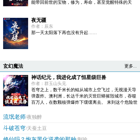
能带回前世的宝物，修为，寿命，甚至觉醒特殊的天
赋。 奈何次数有限，并非真的不死不灭。 眼见修仙界乱
世将至，吕阳原本决定先在魔门苟住，一世世苦修，不
夜无疆
成仙不出山，奈何魔门凶险异常，遍地都是人材。第一
作者：辰东
世，吕阳惨遭师姐暗算。第二世，好不容易反杀师姐，
那一天太阳落下再也没有升起……
又遭师兄毒手。第三世，第四世…… 直到百世之后，再
回首，吕阳才发现自己已经成为了一代魔道巨擘，初圣
宗里最畜生的那一个。 “魔门个个都是人材，说话又好
听。” “我超喜欢这里的！”
玄幻魔法
更多...
神话纪元，我进化成了恒星级巨兽
作者：群玉山头见
苍穹之上，数千米长的鲲从城市上空飞过，无视漫天导
弹轰炸。澳利洲，长达千米的灭世巨蟒摧毁城市，吞噬
百万人，在数颗核弹爆炸下缓缓离去。 来到这个危险世
界，意外获得一个蝾螈分身的陈楚有点茫然。巴掌大小
的六角蝾螈能做什么？ 拍视频赚流量？去小溪抓虾米？
流氓老师
/夜独醉
还是……进化成巨兽？一头别名六角龙，拥有无限进化
斗破苍穹
能力的六角蝾螈，渐渐朝着神话传说的灭世巨兽进化。
/天蚕土豆
体长百米，千米，数万米……而在同步强化的特性下，
修仙吗？炮灰黑化逆袭的那种
/荆瑜
陈楚的本体也在变强，力量越来越大，速度越来越快，