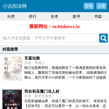
小说阅读网
登录
注册
分类
排行
全本
新书
书架
最新网址：m.feishuwx.la
封面推荐
玄鉴仙族
作者：季越人
陆江仙熬夜猝死，残魂却附在了一面满是裂痕的青灰色
铜镜上，飘落到了浩瀚无垠的修仙世界。 凶险难测的大
黎山，眉尺河旁小小的村落，一个小家族拾到了这枚镜
子，于是传仙道授仙法，开启波澜壮阔的新时代。 (家族
修仙，不圣母，种田，无系统，群像文)
苟在初圣魔门当人材
作者：鹤守月满池
吕阳穿越修仙界，却成了魔门初圣宗的弟子。 幸得异宝
【百世书】，死后可以重开一世，让一切从头再来，还