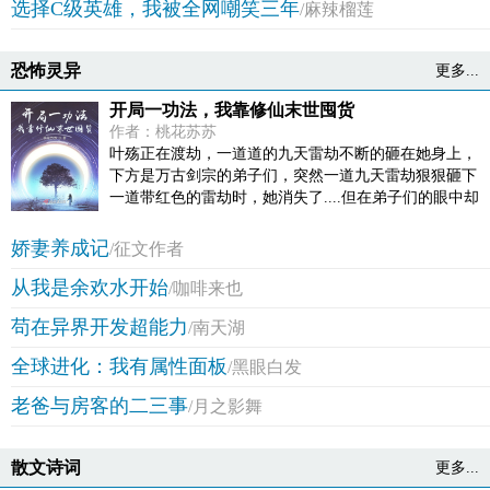
选择C级英雄，我被全网嘲笑三年
/麻辣榴莲
恐怖灵异
更多...
开局一功法，我靠修仙末世囤货
作者：桃花苏苏
叶殇正在渡劫，一道道的九天雷劫不断的砸在她身上，
下方是万古剑宗的弟子们，突然一道九天雷劫狠狠砸下
一道带红色的雷劫时，她消失了....但在弟子们的眼中却
是叶长老身死道消....叶殇并不是玄天大陆的原住民，她
本来是在现代社会正常上高三的学生，一朝穿越到了玄
娇妻养成记
/征文作者
天大陆，好不容易从外门弟子，一路辛苦修炼到了渡劫
从我是余欢水开始
期，成为万古剑宗的长老，更加不容易混到了大佬级人
/咖啡来也
物，却在升仙时，一朝打回原形，重新回到现代社会，
苟在异界开发超能力
/南天湖
回到自己的身体里，可再次面临的却是世界的改变，末
日来临，丧尸横绝，亏的她道心稳固切坚定，否则肯定
全球进化：我有属性面板
/黑眼白发
崩溃。
老爸与房客的二三事
/月之影舞
散文诗词
更多...