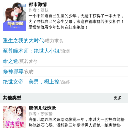
都市激情
作者：荔枝
一个不知道自己生世的少年，无意中获得了一本天书，
为了寻找自己的亲生父母，浪迹在都市群芳美女相伴！
爱恨情仇看少年如何在红尘艳修！
重生之我的大时代
/喵力求食
至尊瞳术师：绝世大小姐
/陌烟
命之途
/莫若梦兮
修神邪尊
/夜吻
绝世女帝：美男，榻上撩
/西姊
其他类型
更多...
唐俏儿沈惊觉
作者：苏惊蛰
唐俏儿隐姓埋名嫁给沈惊觉三年，本以为一腔热血能捂
热他铁石心肠。没想到三年期满男人送她一纸离婚协