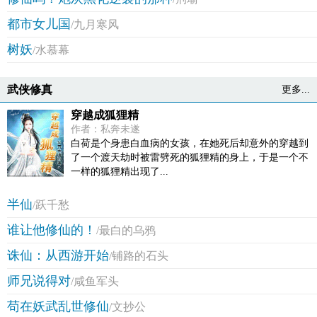
甚至……
都市女儿国
/九月寒风
树妖
/水慕幕
武侠修真
更多...
穿越成狐狸精
作者：私奔未遂
白荷是个身患白血病的女孩，在她死后却意外的穿越到
了一个渡天劫时被雷劈死的狐狸精的身上，于是一个不
一样的狐狸精出现了...
半仙
/跃千愁
谁让他修仙的！
/最白的乌鸦
诛仙：从西游开始
/铺路的石头
师兄说得对
/咸鱼军头
苟在妖武乱世修仙
/文抄公