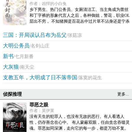
作者：凶悍的小白兔
乡下男生、热门公务员、女厕清洁工、当主角成为蕾丝
和丁字裤的形象代言人之后，各种御姐，警花，职业OL
层出不穷， 不知猪脚是百花丛中过片草不沾身还是宁杀
错不放过呢？当各种奇葩事件接踵而至，换做你，你肿
么办？49846924群号 每天最少两更，持续更新，绝不会
三国：开局误认吕布为岳父
/张菇凉
太监的，读者大大们可以放一万个心收藏，养肥了再
大明公务员
说。 ，欢迎指教，讨论哦
/名剑山庄
新书
/七月新番
大灰狼
/南天尘
支教五年，大明成了日不落帝国
/落寞的花生
侦探推理
更多...
罪恶之眼
作者：莫伊莱
没有天生的犯罪人，也没有无故的恶行。有人看透人
性，仍存善念在心中。 有人蒙蔽双眼，任由贪念吞噬灵
魂。罪恶如同深渊，走向它的每一步，都是万劫不复。