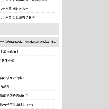
八十八章 悔过的古一
八十六章 当反派有了脑子
manweizhiguaiwuxirendashijie/
杀！加入战场！
鲜’的尿不湿
做自己认为对的事！
实力暴涨
钢铁侠是怎样练成的？
恐怖分子与自由战士（一）