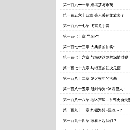
第一百六十一章 娜塔莎与希芙
第一百五六十四章 丢人丢到龙族去了
第一百六十七章 飞雷龙手套
第一百七十章 异装PY
第一百七十三章 大典前的抽奖~
第一百七十六章 与海姆达尔的深情对视
第一百七十九章 与锤基的初次见面
第一百八十二章 妒火横生的洛基
第一百八十五章 册封你为~冰霜巨人！
第一百八十八章 地区声望···系统更新失
第一百九十一章 约顿海姆=黑魂···？
第一百九十四章 敢看不起我们？