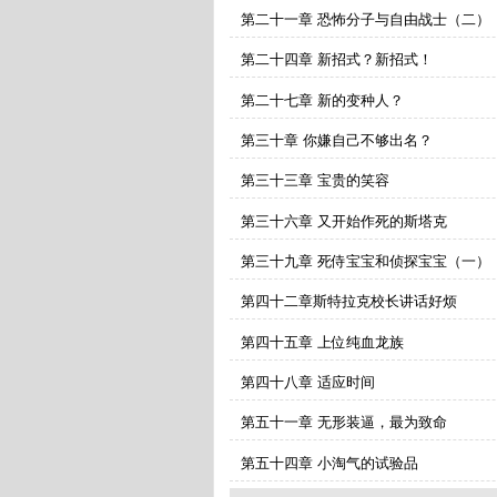
第二十一章 恐怖分子与自由战士（二）
第二十四章 新招式？新招式！
第二十七章 新的变种人？
第三十章 你嫌自己不够出名？
第三十三章 宝贵的笑容
第三十六章 又开始作死的斯塔克
第三十九章 死侍宝宝和侦探宝宝（一）
第四十二章斯特拉克校长讲话好烦
第四十五章 上位纯血龙族
第四十八章 适应时间
第五十一章 无形装逼，最为致命
第五十四章 小淘气的试验品