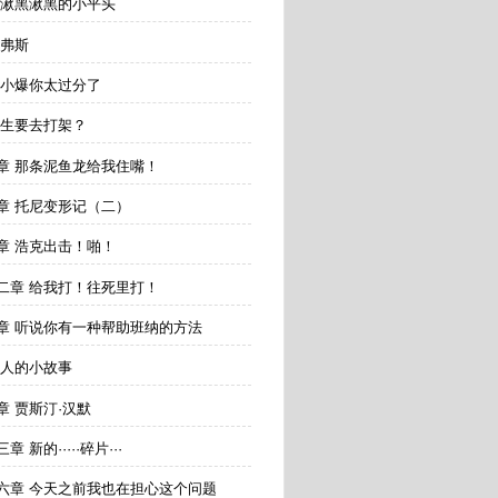
 湫黑湫黑的小平头
 弗斯
 小爆你太过分了
华生要去打架？
章 那条泥鱼龙给我住嘴！
章 托尼变形记（二）
章 浩克出击！啪！
二章 给我打！往死里打！
章 听说你有一种帮助班纳的方法
猎人的小故事
章 贾斯汀·汉默
 新的·····碎片···
六章 今天之前我也在担心这个问题