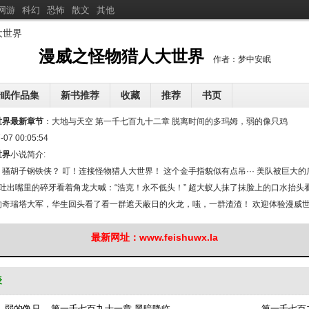
网游
科幻
恐怖
散文
其他
大世界
分
享漫威之怪物猎人大世界
漫威之怪物猎人大世界
作者：梦中安眠
安眠作品集
新书推荐
收藏
推荐
书页
多线进行中
穿八零睡了男主后，炮灰女配不认账了
穹武溯途
世界最新章节
[
：
新
大地与天空 第一千七百九十二章 脱离时间的多玛姆，弱的像只鸡
]
[
新
[
新
]
]
控！太太二嫁你叔正孕吐呢
-07 00:05:54
赵老驴和杏花村的女人们
小辣椒闹腾，高冷首长宠宠
[
新
]
[
新
]
世界
小说简介:
你
咸山骨祠
重回七零，我有颜有钱有空
[
新
]
[
新
]
骚胡子钢铁侠？ 叮！连接怪物猎人大世界！ 这个金手指貌似有点吊··· 美队被巨大
人吐出嘴里的碎牙看着角龙大喊：“浩克！永不低头！” 超大蚁人抹了抹脸上的口水抬头看
奇瑞塔大军，华生回头看了看一群遮天蔽日的火龙，嗤，一群渣渣！ 欢迎体验漫威世界被
最新网址：www.feishuwx.la
表
，弱的像只
第一千七百九十一章 黑暗降临
第一千七百