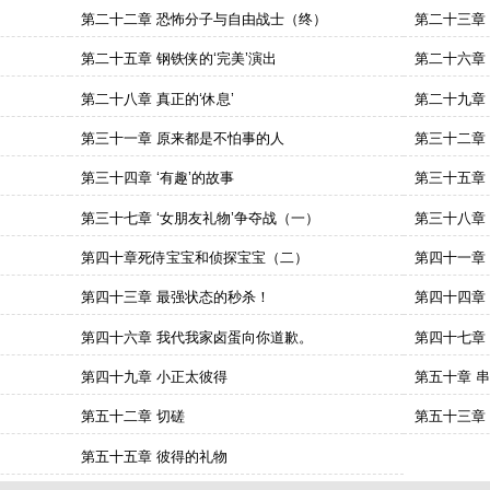
第二十二章 恐怖分子与自由战士（终）
第二十三章 
第二十五章 钢铁侠的‘完美’演出
第二十六章
第二十八章 真正的‘休息’
第二十九章
第三十一章 原来都是不怕事的人
第三十二章
第三十四章 ‘有趣’的故事
第三十五章
第三十七章 ‘女朋友礼物’争夺战（一）
第三十八章 
第四十章死侍宝宝和侦探宝宝（二）
第四十一章
第四十三章 最强状态的秒杀！
第四十四章
第四十六章 我代我家卤蛋向你道歉。
第四十七章
第四十九章 小正太彼得
第五十章 
第五十二章 切磋
第五十三章 ‘
第五十五章 彼得的礼物