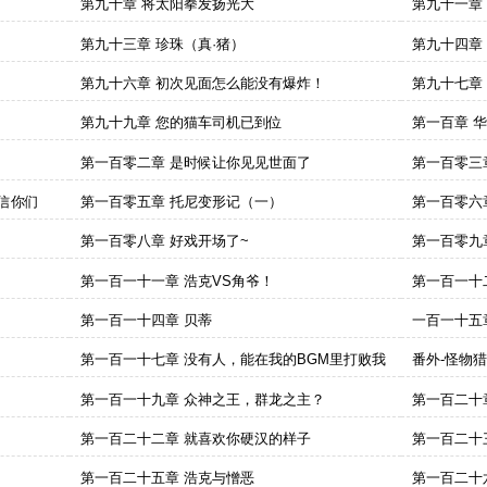
第九十章 将太阳拳发扬光大
第九十一章
第九十三章 珍珠（真·猪）
第九十四章
第九十六章 初次见面怎么能没有爆炸！
第九十七章
第九十九章 您的猫车司机已到位
第一百章 
第一百零二章 是时候让你见见世面了
第一百零三
能信你们
第一百零五章 托尼变形记（一）
第一百零六
第一百零八章 好戏开场了~
第一百零九
第一百一十一章 浩克VS角爷！
第一百一十
第一百一十四章 贝蒂
一百一十五
第一百一十七章 没有人，能在我的BGM里打败我
番外-怪物
第一百一十九章 众神之王，群龙之主？
第一百二十
第一百二十二章 就喜欢你硬汉的样子
第一百二十三章
第一百二十五章 浩克与憎恶
第一百二十