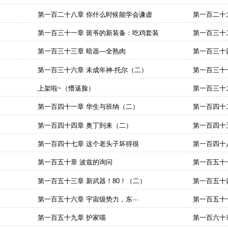
第一百二十八章 你什么时候能学会谦虚
第一百二十
第一百三十一章 斑爷的新装备：吃鸡套装
第一百三十二
第一百三十三章 暗器—全熟肉
第一百三十
第一百三十六章 未成年神-托尔（二）
第一百三十
上架啦~（懵逼脸）
第一百三十
第一百四十一章 华生与班纳（二）
第一百四十
第一百四十四章 奥丁到来（二）
第一百四十
第一百四十七章 这个老头子坏得很
第一百四十
第一百五十章 波兹的询问
第一百五十
第一百五十三章 新武器！80！（二）
第一百五十
第一百五十六章 宇宙级势力，东···
第一百五十
第一百五十九章 护家喵
第一百六十