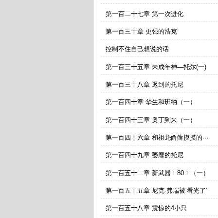
第一百二十七章 第一次进化
第一百三十章 更强的浩克
控制不住自己想说的话
第一百三十五章 未成年神—托尔(一)
第一百三十八章 迟到的托尼
第一百四十章 华生和班纳（一）
第一百四十三章 奥丁到来（一）
第一百四十六章 和祖龙偷偷摸摸的···
第一百四十九章 萎靡的托尼
第一百五十二章 新武器！80！（一）
第一百五十五章 尼克·弗瑞被‘看光了’
第一百五十八章 震惊的4小只