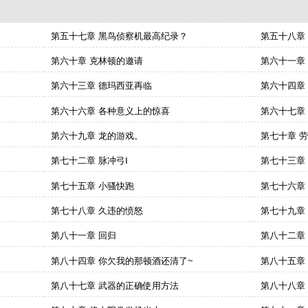
第五十七章 黑鸟侦察机最高纪录？
第五十八章
第六十章 克林顿的邀请
第六十一章
第六十三章 德玛西亚再临
第六十四章
第六十六章 各种意义上的惊喜
第六十七章
第六十九章 龙的游戏。
第七十章 
第七十二章 脉冲弓Ⅰ
第七十三章
第七十五章 小骚快跑
第七十六章
第七十八章 久违的愤怒
第七十九章
第八十一章 回归
第八十二章
第八十四章 你欠我的那顿酒还清了~
第八十五章
第八十七章 武器的正确使用方法
第八十八章