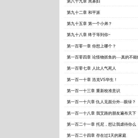
第八十九章 黑寡妇
第九十二章 和平派
第九十五章 第一个小弟？
第九十八章 终于等到你~
第一百零一章 你想上哪个？
第一百零四章 论怪物抓鱼的····真的不
第一百零七章 人比人气死人
第一百一十章 浩克VS华生！
第一百一十三章 重新校准意识
第一百一十六章 仇人见面分外···眼绿？
第一百一十八章 我艾路的朋友遍布天下
第一百二十一章 托尼，想让我虐待你么
第一百二十四章 存在过1天的家庭