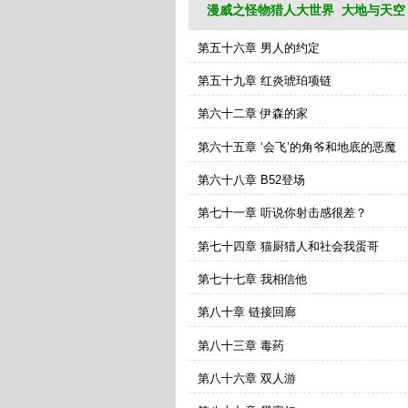
漫威之怪物猎人大世界 大地与天空
第五十六章 男人的约定
第五十九章 红炎琥珀项链
第六十二章 伊森的家
第六十五章 ‘会飞’的角爷和地底的恶魔
第六十八章 B52登场
第七十一章 听说你射击感很差？
第七十四章 猫厨猎人和社会我蛋哥
第七十七章 我相信他
第八十章 链接回廊
第八十三章 毒药
第八十六章 双人游