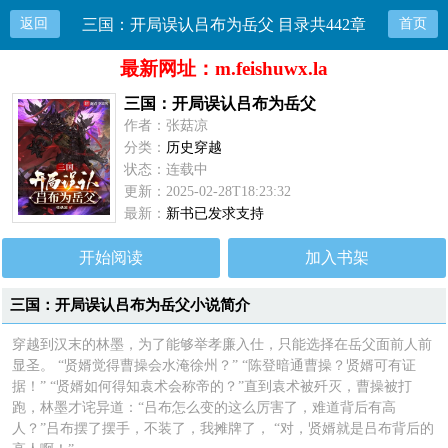
返回
三国：开局误认吕布为岳父 目录共442章
首页
最新网址：m.feishuwx.la
三国：开局误认吕布为岳父
作者：张菇凉
分类：
历史穿越
状态：连载中
更新：2025-02-28T18:23:32
最新：
新书已发求支持
开始阅读
加入书架
三国：开局误认吕布为岳父小说简介
穿越到汉末的林墨，为了能够举孝廉入仕，只能选择在岳父面前人前
显圣。 “贤婿觉得曹操会水淹徐州？” “陈登暗通曹操？贤婿可有证
据！” “贤婿如何得知袁术会称帝的？”直到袁术被歼灭，曹操被打
跑，林墨才诧异道：“吕布怎么变的这么厉害了，难道背后有高
人？”吕布摆了摆手，不装了，我摊牌了， “对，贤婿就是吕布背后的